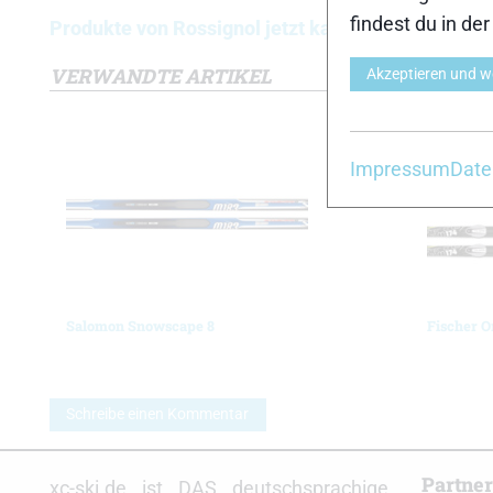
findest du in de
Produkte von Rossignol jetzt kaufen
VERWANDTE ARTIKEL
Akzeptieren und w
Impressum
Date
Salomon Snowscape 8
Fischer O
Schreibe einen Kommentar
Partne
xc-ski.de ist DAS deutschsprachige