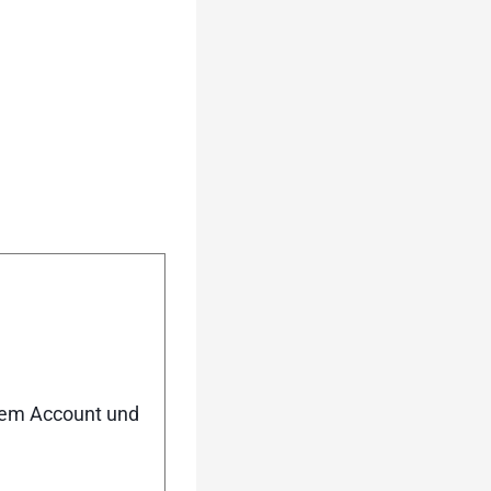
 (mm): 51/47/49]
ußerhalb der Spur
n die Technik.]
nem Account und
,13}{Kurven- und