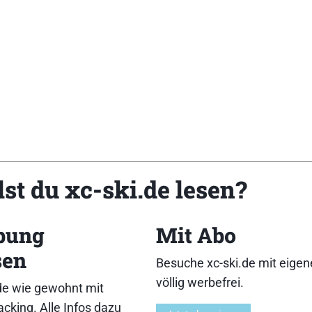
st du xc-ski.de lesen?
eferbare Längen (cm): 166/176/186/196][Breite v/m/h
bung
Mit Abo
 119,- Euro][Charakteristik: Ein Anfängerski, der auch a
sen
 nur geringe Gleitfähigkeit. Dafür geringe Anforderung a
Besuche xc-ski.de mit eige
10,9,11}{Führung:9,11,10,12,13}{Handling:9,11,10,12
völlig werbefrei.
de wie gewohnt mit
cking. Alle Infos dazu