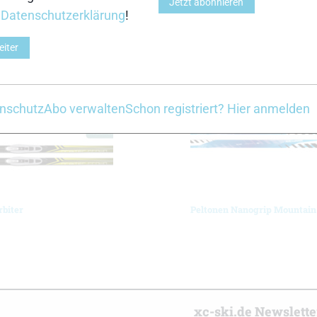
Jetzt abonnieren
r
Datenschutzerklärung
!
eiter
Z
nschutz
Abo verwalten
Schon registriert? Hier anmelden
rbiter
Peltonen Nanogrip Mountain
r
xc-ski.de Newslett