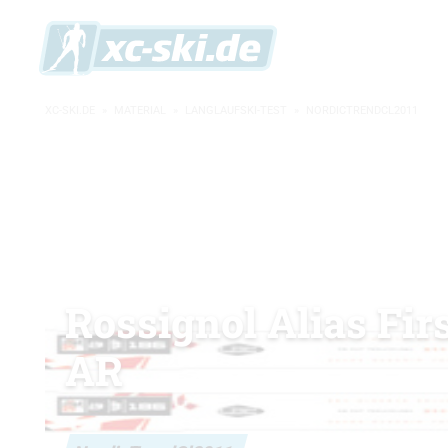
XC-SKI.DE
»
MATERIAL
»
LANGLAUFSKI-TEST
»
NORDICTRENDCL2011
Rossignol Alias Fir
AR