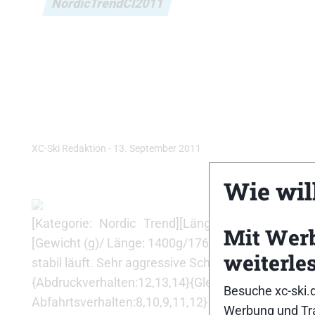
NordicTrendCl2011
XC-Ski Redaktion
-
13. September 2011
Wie will
[Kategorie: Nordic Trend][Länge (cm): 176][Li
Mit Wer
[Gewicht (g)/ Länge: 1400g/176cm][Empf. VK (Euro):
weiterle
stabil läuft. Sehr aggressive Schuppe und deswegen
{Abdruckverhalten:12,13,14}{Gleitfähigkeit:8,
Besuche xc-ski.
Abfahrtsverhalten:8,10,9,11,12}
Werbung und Tra