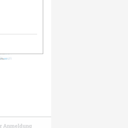
urück
Weiter
er Anmeldung