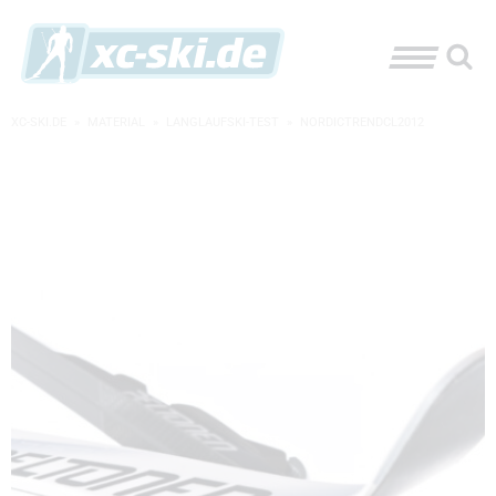
XC-SKI.DE
»
MATERIAL
»
LANGLAUFSKI-TEST
»
NORDICTRENDCL2012