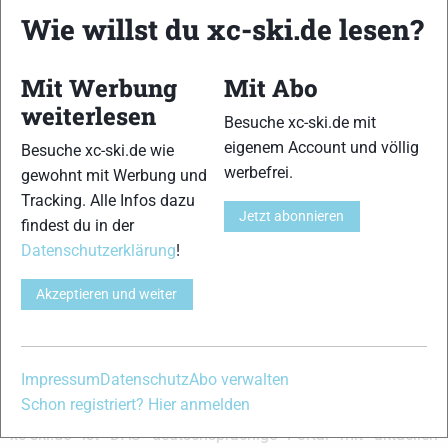
Kraft und Technik.]
Wie willst du xc-ski.de lesen?
{Abdruckverhalten:7,10,8,9,11,12,13}{Gleitfähigkeit:10,11,12}
{Führung:10,11,12,13}{Handling:10,11,12,13}{Kurven- und
Abfahrtsverhalten:10,11,12}
Mit Werbung
Mit Abo
weiterlesen
VERWANDTE ARTIKEL
Zurück
Weiter
Besuche xc-ski.de mit
eigenem Account und völlig
Besuche xc-ski.de wie
werbefrei.
gewohnt mit Werbung und
Tracking. Alle Infos dazu
Jetzt abonnieren
findest du in der
Datenschutzerklärung
!
Rossignol ALIAS
Salomon
Madshus Cadence
FIRST AR
Snowscape 9
120
Akzeptieren und weiter
Schreibe einen Kommentar
Impressum
Datenschutz
Abo verwalten
Schon registriert? Hier anmelden
xc-ski.de ist DAS deutschsprachige Portal mit aktuellen