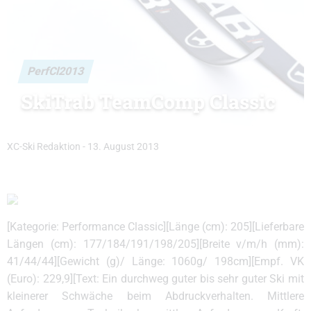
PerfCl2013
SkiTrab TeamComp Classic
XC-Ski Redaktion
-
13. August 2013
[Kategorie: Performance Classic][Länge (cm): 205][Lieferbare
Längen (cm): 177/184/191/198/205][Breite v/m/h (mm):
41/44/44][Gewicht (g)/ Länge: 1060g/ 198cm][Empf. VK
(Euro): 229,9][Text: Ein durchweg guter bis sehr guter Ski mit
kleinerer Schwäche beim Abdruckverhalten. Mittlere