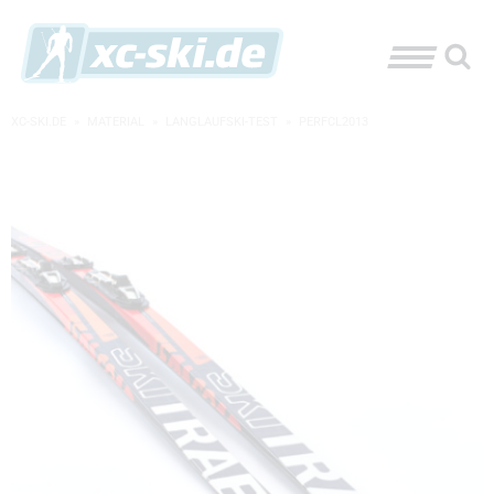
XC-SKI.DE
»
MATERIAL
»
LANGLAUFSKI-TEST
»
PERFCL2013