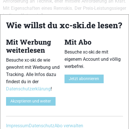
Anforderung an Technik, eher mittlere Anforderung an Kraft.
Mit Eigenschaften eines Rennskis. Der Preis-Leistungssieger
in dieser Kategorie.]
Wie willst du xc-ski.de lesen?
{Abdruckverhalten:8,11,9,10,12,13,14,15}
{Einschubverhalten:11,13,12,14,15}
{Gleitfähigkeit:11,13,12,14}{Führung:11,12,13,14}
Mit Werbung
Mit Abo
{Handling:11,13,12,14,15}{Kurvenverhalten:11,13,12,14}
weiterlesen
{Abfahrtsverhalten:12,13,14}
Besuche xc-ski.de mit
eigenem Account und völlig
Besuche xc-ski.de wie
VERWANDTE ARTIKEL
Zurück
Weiter
werbefrei.
gewohnt mit Werbung und
Tracking. Alle Infos dazu
Jetzt abonnieren
findest du in der
Datenschutzerklärung
!
Akzeptieren und weiter
Rossignol DELTA
Salomon Equipe 9
Atomic Race Classic
COURSE CLASSIC
Classic
NIS
Impressum
Datenschutz
Abo verwalten