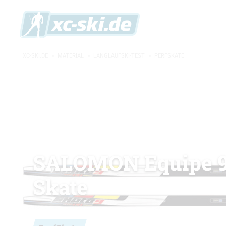
XC-SKI.DE
»
MATERIAL
»
LANGLAUFSKI-TEST
»
PERFSKATE
SALOMON Equipe 
Skate