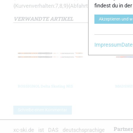
findest du in de
{Kurvenverhalten:7,8,9}{Abfahrtsverhalten:7,9,8,10
VERWANDTE ARTIKEL
Akzeptieren und w
Impressum
Date
ROSSIGNOL Delta Skating NIS
MADSHUS
Schreibe einen Kommentar
Partne
xc-ski.de ist DAS deutschsprachige