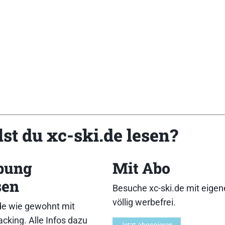
st du xc-ski.de lesen?
bung
Mit Abo
186, 191][Breite v / m / h (mm): 42/44/43/45][Gewich
sen
rakteristik: Skating-Ski mit insgesamt guter Performance
Besuche xc-ski.de mit eige
völlig werbefrei.
de wie gewohnt mit
cking. Alle Infos dazu
9,10}{Gleitfähigkeit:6,8,7,9}{Führung:6,8,7,9,10}{Handlin