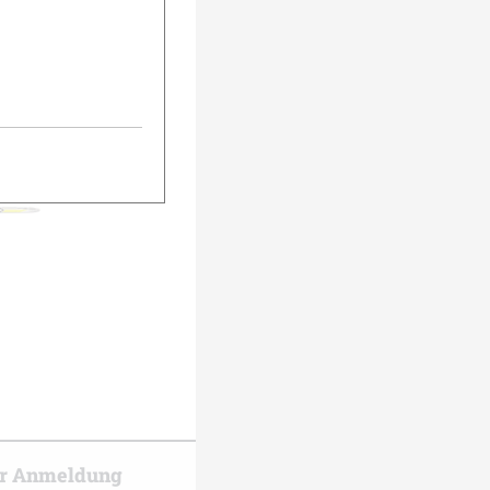
urück
Weiter
er Anmeldung