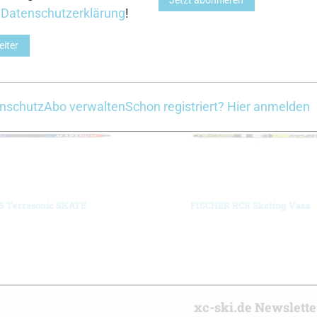
Jetzt abonnieren
r
Datenschutzerklärung
!
}
Z
eiter
nschutz
Abo verwalten
Schon registriert? Hier anmelden
 Terrasonic SKATE
FISCHER RCR Skating Vasa
r
xc-ski.de Newslett