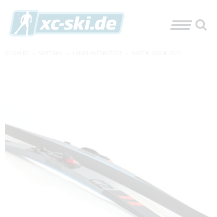
XC-SKI.DE
»
MATERIAL
»
LANGLAUFSKI-TEST
»
RACE KLASSIK 2025