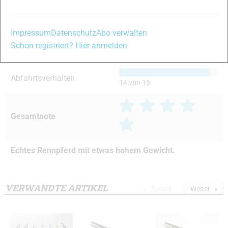
Handling
14 von 15
Impressum
Datenschutz
Abo verwalten
Schon registriert? Hier anmelden
Kurvenverhalten
14 von 15
Abfahrtsverhalten
14 von 15
Gesamtnote
Echtes Rennpferd mit etwas hohem Gewicht.
VERWANDTE ARTIKEL
Zurück
Weiter