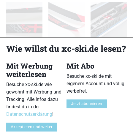
Rossignol X-IUM Classic
Rossignol X-IUM Classic
Rossignol X-IUM Classic
Wie willst du xc-ski.de lesen?
Premium+ C2
Premium+ C2
Premium+ C2
TESTERGEBNIS
Mit Werbung
Mit Abo
weiterlesen
Abdruckverhalten
Besuche xc-ski.de mit
14 von 15
eigenem Account und völlig
Besuche xc-ski.de wie
werbefrei.
gewohnt mit Werbung und
Einschubverhalten
14 von 15
Tracking. Alle Infos dazu
Jetzt abonnieren
findest du in der
Führung
14 von 15
Datenschutzerklärung
!
Gleitfähigkeit
Akzeptieren und weiter
14 von 15