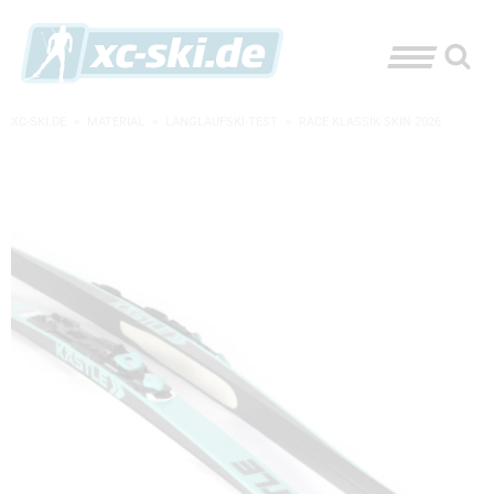
XC-SKI.DE
»
MATERIAL
»
LANGLAUFSKI-TEST
»
RACE KLASSIK SKIN 2026