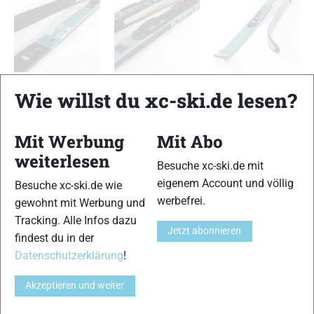
Kästle RX10 WC Skin
Kästle RX10 WC Skin
Kästle RX10 WC Skin
Wie willst du xc-ski.de lesen?
TESTERGEBNIS
Mit Werbung
Mit Abo
Abdruckverhalten
weiterlesen
13 von 15
Besuche xc-ski.de mit
eigenem Account und völlig
Besuche xc-ski.de wie
Einschubverhalten
12 von 15
werbefrei.
gewohnt mit Werbung und
Tracking. Alle Infos dazu
Führung
Jetzt abonnieren
findest du in der
12 von 15
Datenschutzerklärung
!
Gleitfähigkeit
12 von 15
Akzeptieren und weiter
Handling