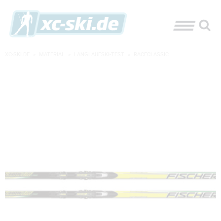
XC-SKI.DE
»
MATERIAL
»
LANGLAUFSKI-TEST
»
RACECLASSIC