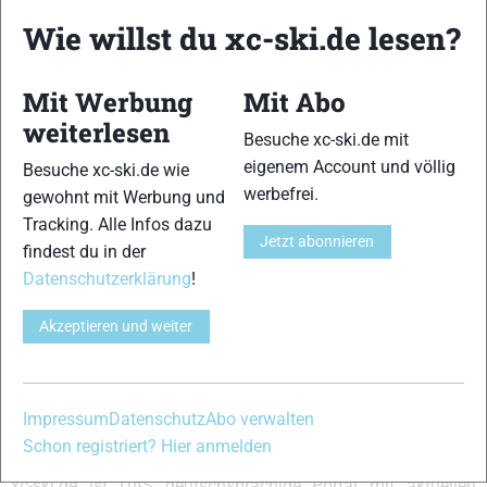
{Abstoßverhalten:12,13,14}{Einschubverhalten:14,15}
Wie willst du xc-ski.de lesen?
{Gleitfähigkeit:14,15}{Führung:13,14,15}{Handling:15,15}
{Kurvenverhalten:12,13,14}{Abfahrtsverhalten:13,14,15}
Mit Werbung
Mit Abo
VERWANDTE ARTIKEL
weiterlesen
Zurück
Weiter
Besuche xc-ski.de mit
eigenem Account und völlig
Besuche xc-ski.de wie
werbefrei.
gewohnt mit Werbung und
Tracking. Alle Infos dazu
Jetzt abonnieren
findest du in der
Datenschutzerklärung
!
ROSSIGNOL X-ium
SALOMON S-LAB
MADSHUS
Classic NIS C2
Equipe Classic
Nanosonic CLASSIC
Akzeptieren und weiter
PLUS
Schreibe einen Kommentar
Impressum
Datenschutz
Abo verwalten
Schon registriert? Hier anmelden
xc-ski.de ist DAS deutschsprachige Portal mit aktuellen