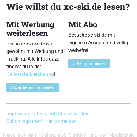
{Abdruckverhalten:12,13,14}{Einschubverhalten:12,13}
Wie willst du xc-ski.de lesen?
{Gleitfähigkeit:12,13,14}{Führung:13,14}{Handling:13,14}
{Kurvenverhalten:13,13,14}{Abfahrtsverhalten:13,13,14}
Mit Werbung
Mit Abo
VERWANDTE ARTIKEL
weiterlesen
Zurück
Weiter
Besuche xc-ski.de mit
eigenem Account und völlig
Besuche xc-ski.de wie
werbefrei.
gewohnt mit Werbung und
Tracking. Alle Infos dazu
Jetzt abonnieren
findest du in der
Datenschutzerklärung
!
Peltonen Infra XTT
Salomon S-Lab
SkiTrab Race Aero
M-T
Equipe 10 Classic
Classic
Akzeptieren und weiter
Schreibe einen Kommentar
Impressum
Datenschutz
Abo verwalten
Schon registriert? Hier anmelden
xc-ski.de ist DAS deutschsprachige Portal mit aktuellen
News aus dem Skilanglauf, Biathlon und der Nordischen