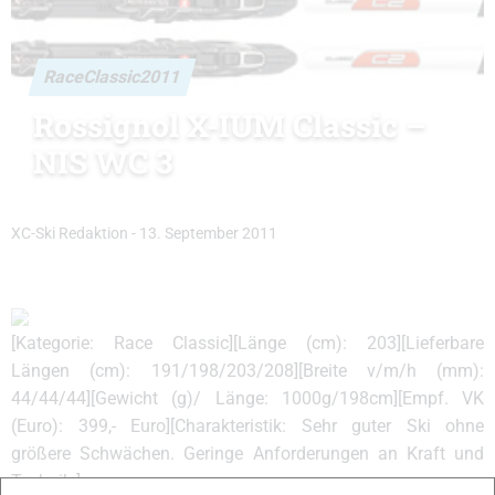
RaceClassic2011
Rossignol X-IUM Classic –
NIS WC 3
XC-Ski Redaktion
-
13. September 2011
[Kategorie: Race Classic][Länge (cm): 203][Lieferbare
Längen (cm): 191/198/203/208][Breite v/m/h (mm):
44/44/44][Gewicht (g)/ Länge: 1000g/198cm][Empf. VK
(Euro): 399,- Euro][Charakteristik: Sehr guter Ski ohne
größere Schwächen. Geringe Anforderungen an Kraft und
Technik.]