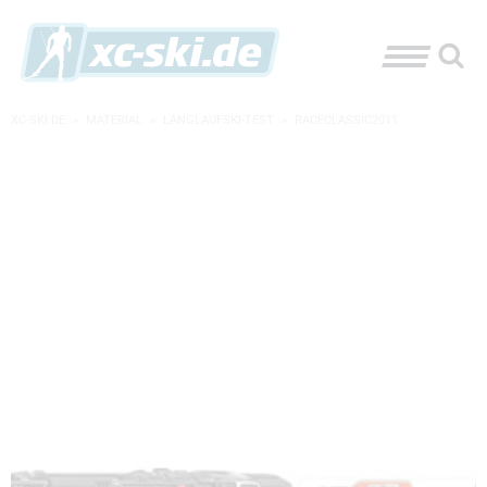
XC-SKI.DE
»
MATERIAL
»
LANGLAUFSKI-TEST
»
RACECLASSIC2011