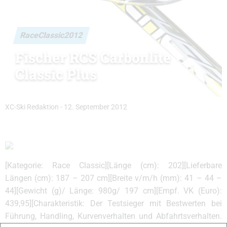
RaceClassic2012
Fischer RCS Carbonlite
Classic Plus
XC-Ski Redaktion
-
12. September 2012
[Kategorie: Race Classic][Länge (cm): 202][Lieferbare
Längen (cm): 187 – 207 cm][Breite v/m/h (mm): 41 – 44 –
44][Gewicht (g)/ Länge: 980g/ 197 cm][Empf. VK (Euro):
439,95][Charakteristik: Der Testsieger mit Bestwerten bei
Führung, Handling, Kurvenverhalten und Abfahrtsverhalten.