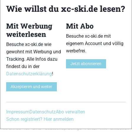
Er stellt eher geringe Anforderungen an Kraft und Technik.]
Wie willst du xc-ski.de lesen?
{Abdruckverhalten:12,13,14}{Einschubverhalten:12,13,14}
{Gleitfähigkeit:12,13,14}{Führung:13,14,15}{Handling:13,14}
{Kurvenverhalten:13,14,15}{Abfahrtsverhalten:12,13,14}
Mit Werbung
Mit Abo
weiterlesen
VERWANDTE ARTIKEL
Zurück
Weiter
Besuche xc-ski.de mit
eigenem Account und völlig
Besuche xc-ski.de wie
werbefrei.
gewohnt mit Werbung und
Tracking. Alle Infos dazu
Jetzt abonnieren
findest du in der
Datenschutzerklärung
!
Atomic Worldcup
Karhu Volcan
Madshus
Classic FL SDS cold
Classic 990 SR Cold
Nanosonic
Akzeptieren und weiter
Schreibe einen Kommentar
Impressum
Datenschutz
Abo verwalten
Schon registriert? Hier anmelden
xc-ski.de ist DAS deutschsprachige Portal mit aktuellen