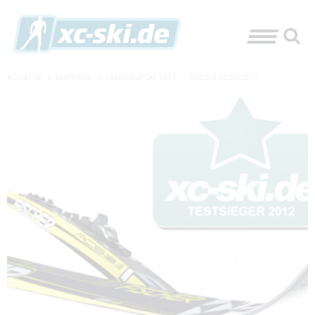
XC-SKI.DE
»
MATERIAL
»
LANGLAUFSKI-TEST
»
RACECLASSIC2012