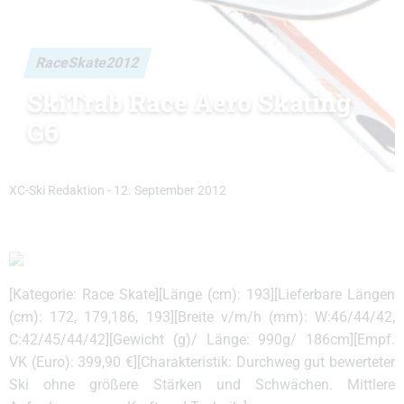
RaceSkate2012
SkiTrab Race Aero Skating
G6
XC-Ski Redaktion
-
12. September 2012
[Kategorie: Race Skate][Länge (cm): 193][Lieferbare Längen
(cm): 172, 179,186, 193][Breite v/m/h (mm): W:46/44/42,
C:42/45/44/42][Gewicht (g)/ Länge: 990g/ 186cm][Empf.
VK (Euro): 399,90 €][Charakteristik: Durchweg gut bewerteter
Ski ohne größere Stärken und Schwächen. Mittlere