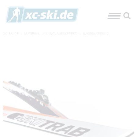
XC-SKI.DE
»
MATERIAL
»
LANGLAUFSKI-TEST
»
RACESKATE2012