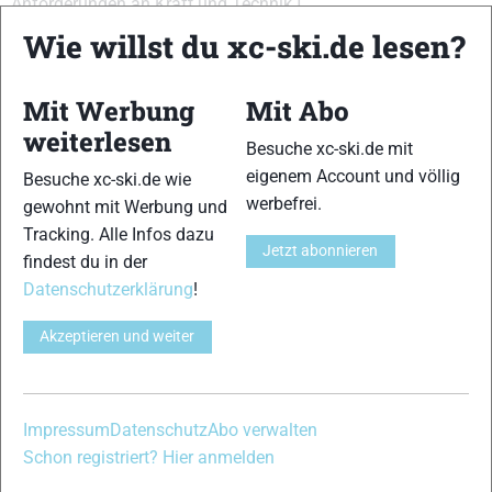
Anforderungen an Kraft und Technik.]
{Abstoßverhalten:10,11,12,13}{Einschubverhalten:11,12,13}
Wie willst du xc-ski.de lesen?
{Gleitfähigkeit:10,12,11,13}{Führung:11,12,13}
{Handling:10,12,11,13}{Kurvenverhalten:10,12,11,13}
Mit Werbung
Mit Abo
{Abfahrtsverhalten:11,12,13}
weiterlesen
Besuche xc-ski.de mit
VERWANDTE ARTIKEL
Zurück
Weiter
eigenem Account und völlig
Besuche xc-ski.de wie
werbefrei.
gewohnt mit Werbung und
Tracking. Alle Infos dazu
Jetzt abonnieren
findest du in der
Datenschutzerklärung
!
One Way Premio 10
Peltonen Supra
Rossignol X-IUM
Akzeptieren und weiter
XTT
SKATING WC S2
Impressum
Datenschutz
Abo verwalten
Schreibe einen Kommentar
Schon registriert? Hier anmelden