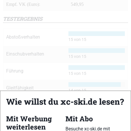
Empf. VK (Euro):
549,95
TESTERGEBNIS
Abstoßverhalten
15 von 15
Einschubverhalten
15 von 15
Führung
15 von 15
Gleitfähigkeit
14 von 15
Wie willst du xc-ski.de lesen?
Handling
14 von 15
Mit Werbung
Mit Abo
Kurvenverhalten
14 von 15
weiterlesen
Besuche xc-ski.de mit