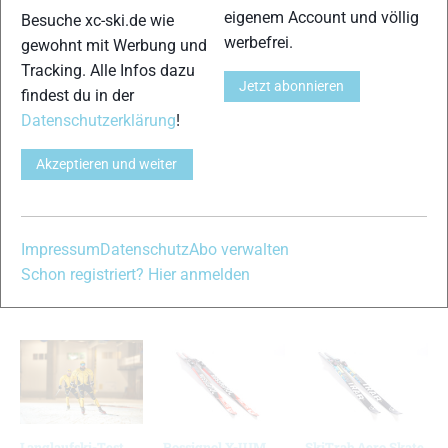
eigenem Account und völlig
Besuche xc-ski.de wie
Abfahrtsverhalten
15 von 15
werbefrei.
gewohnt mit Werbung und
Tracking. Alle Infos dazu
Jetzt abonnieren
findest du in der
Gesamtnote
Datenschutzerklärung
!
Akzeptieren und weiter
Der Testsieger in dieser Kategorie mit Top-Noten und eher
geringen Anforderungen an Kraft und Technik. Sehr
ausgewogener Ski.
Impressum
Datenschutz
Abo verwalten
Schon registriert? Hier anmelden
VERWANDTE ARTIKEL
Zurück
Weiter
Langlaufski-Test
Rossignol X-IUM
SkiTrab Aero Skate