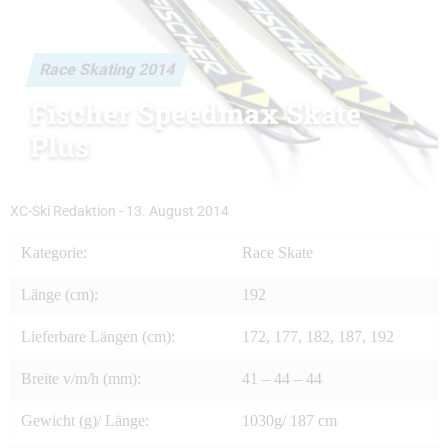
Race Skating 2014
Fischer Speedmax Skate
Plus
XC-Ski Redaktion
-
13. August 2014
Kategorie:
Race Skate
Länge (cm):
192
Lieferbare Längen (cm):
172, 177, 182, 187, 192
Breite v/m/h (mm):
41 – 44 – 44
Gewicht (g)/ Länge:
1030g/ 187 cm