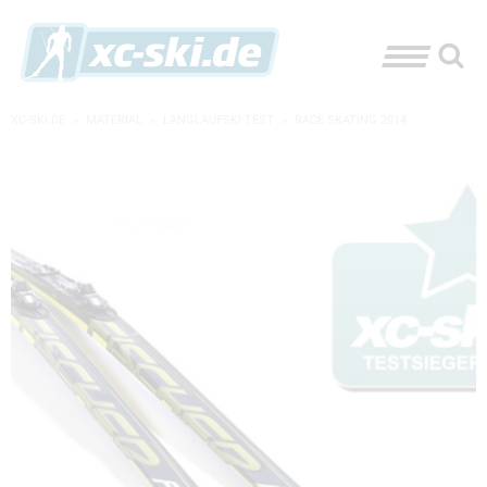
XC-SKI.DE
»
MATERIAL
»
LANGLAUFSKI-TEST
»
RACE SKATING 2014