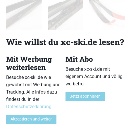
Rossignol Delta Comp R-Skin
Rossignol Delta Comp R-Skin
Rossignol Delta Comp R-Skin
Wie willst du xc-ski.de lesen?
TESTERGEBNIS
Mit Werbung
Mit Abo
Abdruckverhalten
weiterlesen
13 von 15
Besuche xc-ski.de mit
eigenem Account und völlig
Besuche xc-ski.de wie
Einschubverhalten
14 von 15
werbefrei.
gewohnt mit Werbung und
Tracking. Alle Infos dazu
Führung
Jetzt abonnieren
findest du in der
14 von 15
Datenschutzerklärung
!
Gleitfähigkeit
14 von 15
Akzeptieren und weiter
Handling