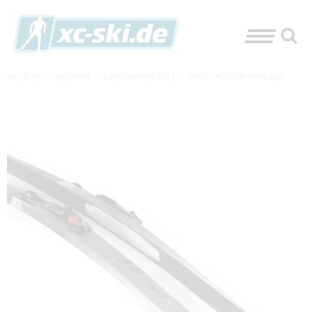
XC-SKI.DE
»
MATERIAL
»
LANGLAUFSKI-TEST
»
SPORT KLASSIK SKIN 2026