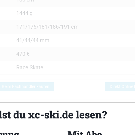
1444 g
171/176/181/186/191 cm
41/44/44 mm
470 €
Race Skate
Beim Fachhändler kaufen
Direkt Online
st du xc-ski.de lesen?
bung
Mit Abo