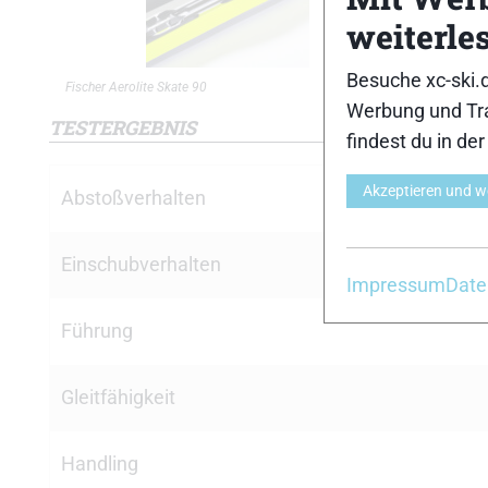
weiterle
Besuche xc-ski.
Fischer Aerolite Skate 90
Fischer Aer
Werbung und Tra
TESTERGEBNIS
findest du in de
Akzeptieren und w
Abstoßverhalten
Einschubverhalten
Impressum
Date
Führung
Gleitfähigkeit
Handling