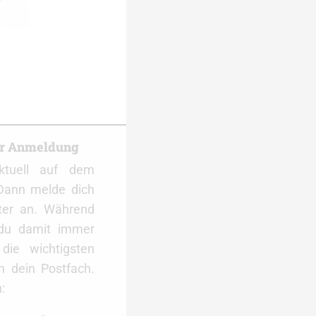
er Anmeldung
ktuell auf dem
Dann melde dich
ter an. Während
 du damit immer
ie wichtigsten
 dein Postfach.
: