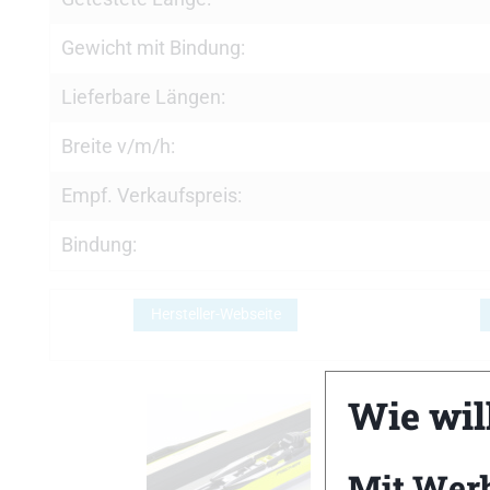
Gewicht mit Bindung:
Lieferbare Längen:
Breite v/m/h:
Empf. Verkaufspreis:
Bindung:
Hersteller-Webseite
Wie will
Mit Wer