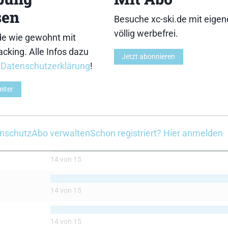
sen
Besuche xc-ski.de mit eige
völlig werbefrei.
de wie gewohnt mit
olite Skate 90
Fischer Aerolite Skate 90
cking. Alle Infos dazu
Jetzt abonnieren
r
Datenschutzerklärung
!
eiter
14 von 15
14 von 15
nschutz
Abo verwalten
Schon registriert? Hier anmelden
14 von 15
14 von 15
14 von 15