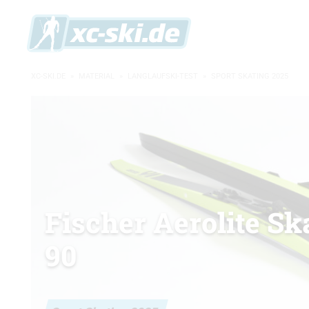
XC-SKI.DE
»
MATERIAL
»
LANGLAUFSKI-TEST
»
SPORT SKATING 2025
Fischer Aerolite Sk
90