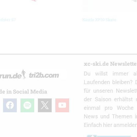
dster S7
Kästle XP30 Skate
r
xc-ski.de Newslett
Du willst immer a
Laufenden bleiben? 
für unseren Newslet
de in Social Media
der Saison erhältst
gram
facebook
spotify
x
youtube
einmal pro Woche d
News und Themen in
Einfach hier anmelden