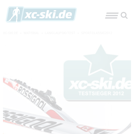
XC-SKI.DE
»
MATERIAL
»
LANGLAUFSKI-TEST
»
SPORTCLASSIC2012