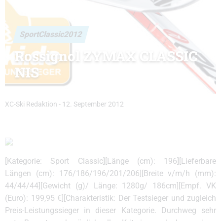
SportClassic2012
Rossignol ZYMAX CLASSIC
NIS
XC-Ski Redaktion
-
12. September 2012
[Kategorie: Sport Classic][Länge (cm): 196][Lieferbare
Längen (cm): 176/186/196/201/206][Breite v/m/h (mm):
44/44/44][Gewicht (g)/ Länge: 1280g/ 186cm][Empf. VK
(Euro): 199,95 €][Charakteristik: Der Testsieger und zugleich
Preis-Leistungssieger in dieser Kategorie. Durchweg sehr