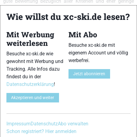
gute Bewertung bezüglich aller Kriterien und eher geringe
Anforderungen an Kraft sowie Technik.]
Wie willst du xc-ski.de lesen?
{Abdruckverhalten:13,14,15}{Einschubverhalten:13,13,14}
{Gleitfähigkeit:13,14}{Führung:13,13,14}{Handling:13,14}
{Kurvenverhalten:12,13,14,15}
Mit Werbung
Mit Abo
{Abfahrtsverhalten:11,13,12,14}
weiterlesen
Besuche xc-ski.de mit
VERWANDTE ARTIKEL
Zurück
Weiter
eigenem Account und völlig
Besuche xc-ski.de wie
werbefrei.
gewohnt mit Werbung und
Tracking. Alle Infos dazu
Jetzt abonnieren
findest du in der
Datenschutzerklärung
!
Akzeptieren und weiter
Fischer CRS Classic
Karhu Spectra
One Way Tigara
Vasa
Classic SR
Classic
Impressum
Datenschutz
Abo verwalten
Schreibe einen Kommentar
Schon registriert? Hier anmelden