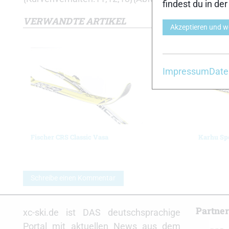
findest du in de
VERWANDTE ARTIKEL
Akzeptieren und w
Impressum
Date
Fischer CRS Classic Vasa
Karhu Spe
Schreibe einen Kommentar
Partne
xc-ski.de ist DAS deutschsprachige
Portal mit aktuellen News aus dem