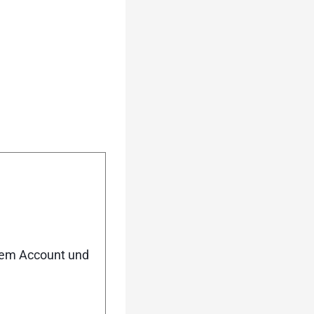
h (mm): 42/45/45]
gute Bewertungen
nem Account und
:12,13}