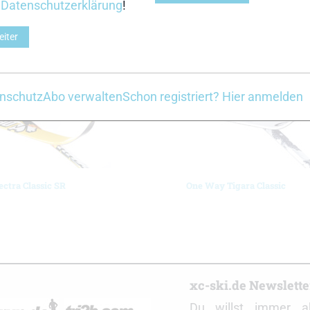
r
Datenschutzerklärung
!
Z
eiter
nschutz
Abo verwalten
Schon registriert? Hier anmelden
ctra Classic SR
One Way Tigara Classic
r
xc-ski.de Newslett
Du willst immer a