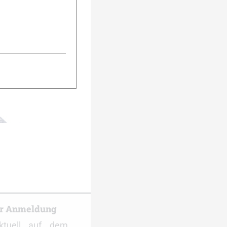
urück
Weiter
er Anmeldung
ktuell auf dem