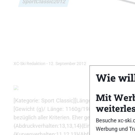
SportClassic2012
XC-Ski Redaktion
-
12. September 2012
Wie will
Mit Wer
[Kategorie: Sport Classic][Länge (cm): 205][Liefe
weiterle
[Gewicht (g)/ Länge: 1160g/198cm][Empf. VK (Eur
bezüglich aller Kriterien. Eher geringe Anforderung
Besuche xc-ski.
{Abdruckverhalten:13,13,14}{Einschubverhalten:12,
Werbung und Tra
{Kurvenverhalten:11,12,13}{Abfahrtsverhalten:12,1