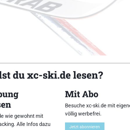
st du xc-ski.de lesen?
bung
Mit Abo
rbare Längen (cm): 177, 184, 191, 198,205][Breite v/m/
sen
o): 219,90 €][Charakteristik: Durchweg gute bis sehr 
Besuche xc-ski.de mit eige
 an Technik, eher mittlere Anforderung an Kraft.]
völlig werbefrei.
de wie gewohnt mit
13}{Gleitfähigkeit:12,13,14}{Führung:12,13,14}{Handling
cking. Alle Infos dazu
Jetzt abonnieren
3,14}