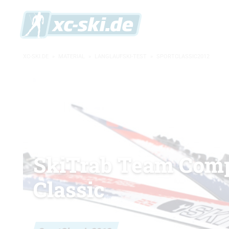
XC-SKI.DE
»
MATERIAL
»
LANGLAUFSKI-TEST
»
SPORTCLASSIC2012
SkiTrab Team Com
Classic