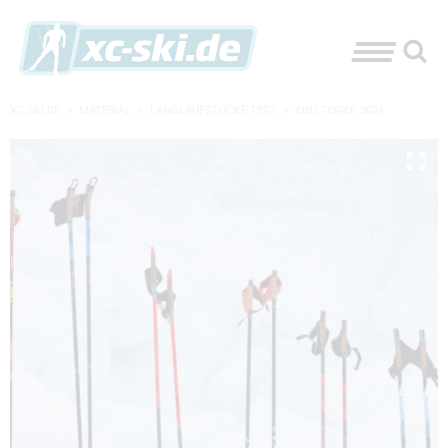
XC-SKI.DE
»
MATERIAL
»
LANGLAUFSTÖCKE-TEST
»
EINSTEIGER 2024