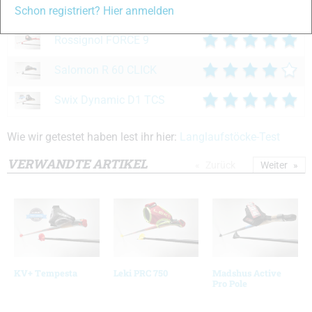
One Way Storm 5 MAG
Schon registriert? Hier anmelden
Rossignol FORCE 9
Salomon R 60 CLICK
Swix Dynamic D1 TCS
Wie wir getestet haben lest ihr hier:
Langlaufstöcke-Test
VERWANDTE ARTIKEL
Zurück
Weiter
KV+ Tempesta
Leki PRC 750
Madshus Active
Pro Pole