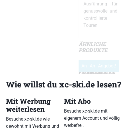
Ausführung für
genussvolle und
kontrollierte
Touren
ÄHNLICHE
PRODUKTE
Angebot!
Angebot!
Angebot!
Fischer
Fischer
Madshus
Damen
Damen
Endurace
Wie willst du xc-ski.de lesen?
RC3
XC
Classic
Classicschuhe
Touring
Boot
Classicschuhe
€
159,95
€
154,95
Mit Werbung
Mit Abo
€
109,95
Ursprünglicher
Ursprünglicher
€
63,40
€
89,95
weiterlesen
Ursprünglicher
€
98,95
Preis
Aktueller
Preis
Aktueller
Besuche xc-ski.de mit
Preis
Aktueller
war:
Preis
war:
Preis
Mehr
Mehr
Mehr
eigenem Account und völlig
Besuche xc-ski.de wie
Details
Details
Details
war:
Preis
€159,95
ist:
€154,95
ist:
werbefrei.
gewohnt mit Werbung und