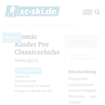
XC-SKI.DE
»
SHOP
»
LANGLAUFSCHUHE
»
KLASSIK SCHUHE
Atomic
Angebot!
Beschreibung
Kinder Pro
Classicschuhe
Zusätzliche
Informationen
Ursprünglicher
Aktueller
€
89,95
€
80,95
Preis
Preis
Beschreibung
Zum Anbieter
war:
ist:
(Werbelink)
€89,95
€80,95.
Klassischer
Artikelnummer:
Langlaufschuh
8555430042721564060
mit komfortabler
Kategorie:
Klassik Schuhe
Passform und
stabiler