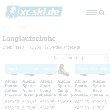
XC-SKI.DE
»
SHOP
Langlaufschuhe
Ergebnisse 1 – 16 von 112 werden angezeigt
Angebot!
Angebot!
Angebot!
Angebot!
Angebot
Alpina
Alpina
Alpina
Alpina
Alpina
Alpina
Sports
Sports
Sports
Sports
Sports
Sports
Action
Action
Comp
Comp
Pro
Race
Classicschuhe
Skatingschuhe
Classicschuhe
Skatingschuhe
Skatingschuhe
Classics
€
169,95
€
199,95
€
269,95
€
399,95
€
499,95
€
199,95
Ursprünglicher
Ursprünglicher
Ursprünglicher
Ursprünglicher
Ursprüngl
€
152,95
€
170,80
€
242,95
€
438,60
€
170,80