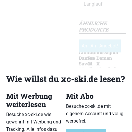
Langlauf
ÄHNLICHE
PRODUKTE
Angebot!
Angebot!
Angebot!
Atomic
Atomic
Rossignol
Damen
Pro
Damen
Savor
C1
X-
25
Classicschuhe
Ium
Classicschuhe
Wcs
Wie willst du xc-ski.de lesen?
€
149,95
Skatingschuhe
€
119,95
Ursprünglicher
€
121,70
€
299,95
Ursprünglicher
€
107,95
Preis
Aktueller
Mit Werbung
Mit Abo
Ursprünglicher
€
169,50
Preis
Aktueller
war:
Preis
weiterlesen
Preis
Aktueller
war:
Preis
Mehr
Mehr
Mehr
€149,95
ist:
Besuche xc-ski.de mit
Details
Details
Details
war:
Preis
€119,95
ist:
€121,70.
eigenem Account und völlig
Besuche xc-ski.de wie
€299,95
ist:
€107,95.
werbefrei.
gewohnt mit Werbung und
€169,50.
Tracking. Alle Infos dazu