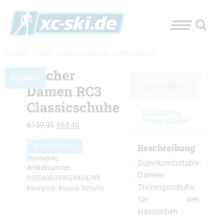
XC-SKI.DE
»
SHOP
»
LANGLAUFSCHUHE
»
KLASSIK SCHUHE
Fischer
Angebot!
Beschreibung
Damen RC3
Classicschuhe
Zusätzliche
Informationen
Ursprünglicher
Aktueller
€
159,95
€
63,40
Preis
Preis
Beschreibung
Zum Anbieter
war:
ist:
(Werbelink)
€159,95
€63,40.
Superkomfortable
Artikelnummer:
Damen-
8555430039026404798
Trainingsschuhe
Kategorie:
Klassik Schuhe
für den
klassischen