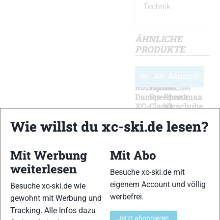
Technik
ÄHNLICHE
PRODUKTE
Angebot!
Angebot!
Angebot!
Rossignol
Fischer
Fischer
Damen
Speedmax
Speedmax
XC-
Classicschuhe
V1
3
Classicschuhe
€
499,95
Wie willst du xc-ski.de lesen?
Classicschuhe
€
499,95
Ursprünglicher
€
225,20
€
134,95
Ursprünglicher
€
225,20
Preis
Aktueller
Ursprünglicher
€
70,60
Mit Werbung
Mit Abo
Preis
Aktueller
war:
Preis
Preis
Aktueller
war:
Preis
Mehr
Mehr
Mehr
weiterlesen
€499,95
ist:
Details
Details
Details
Besuche xc-ski.de mit
war:
Preis
€499,95
ist:
€225,20.
eigenem Account und völlig
€134,95
ist:
Besuche xc-ski.de wie
€225,20.
werbefrei.
€70,60.
gewohnt mit Werbung und
Tracking. Alle Infos dazu
xc-ski.de ist DAS deutschsprachige Portal mit aktuellen
Jetzt abonnieren