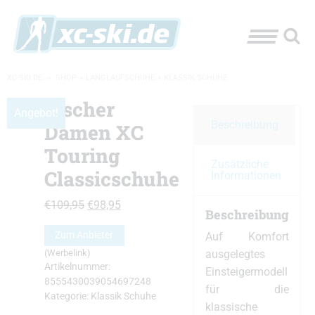
XC-SKI.DE
»
SHOP
»
LANGLAUFSCHUHE
»
KLASSIK SCHUHE
Fischer
Angebot!
Beschreibung
Damen XC
Touring
Zusätzliche
Classicschuhe
Informationen
Ursprünglicher
Aktueller
€
109,95
€
98,95
Beschreibung
Preis
Preis
Zum Anbieter
Auf Komfort
war:
ist:
ausgelegtes
(Werbelink)
€109,95
€98,95.
Artikelnummer:
Einsteigermodell
8555430039054697248
für die
Kategorie:
Klassik Schuhe
klassische