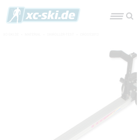
XC-SKI.DE
»
MATERIAL
»
SKIROLLER-TEST
»
CROSS2012