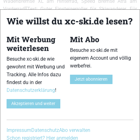
Wadenbremse XL am Hinterrad, Speed Bremse Atra am
Vorderrad][Text: Guter Einsteigerroller für Skiwanderer. Für
leistungsorientiertes Skilanglauftraining eher weniger
Wie willst du xc-ski.de lesen?
geeignet.]
{Bremsverhalten:9,10,11}{Haftung:7,10,8,9,11,12,13}
Mit Werbung
Mit Abo
{Führung:4,7,5,6,8,9,10,11}{Abfahrtsverhalten:3,6,4,5,7,8,9}
weiterlesen
{Laufruhe/Dämpfung:4,8,5,6,7,9,10,11,12}
Besuche xc-ski.de mit
eigenem Account und völlig
Besuche xc-ski.de wie
VERWANDTE ARTIKEL
Zurück
Weiter
werbefrei.
gewohnt mit Werbung und
Tracking. Alle Infos dazu
Jetzt abonnieren
findest du in der
Datenschutzerklärung
!
Akzeptieren und weiter
SRB XRS01
V2 Jenex Aero
Powerslide X-plorer
Skate 150
Impressum
Datenschutz
Abo verwalten
Schon registriert? Hier anmelden
Schreibe einen Kommentar