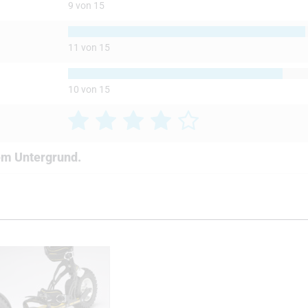
9 von 15
11 von 15
10 von 15
em Untergrund.