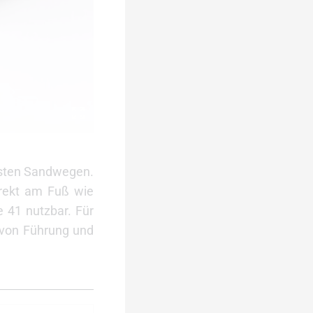
esten Sandwegen.
irekt am Fuß wie
e 41 nutzbar. Für
 von Führung und