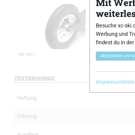
Mit Wer
weiterle
Besuche xc-ski.
Werbung und Tra
findest du in de
SRB XRS01
SRB XRS01
Akzeptieren und w
TESTERGEBNIS
Impressum
Date
Haftung
Führung
Handling