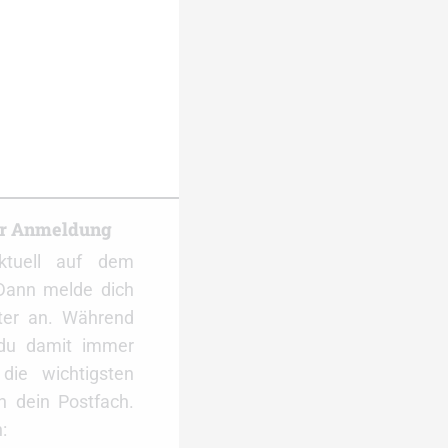
er Anmeldung
ktuell auf dem
Dann melde dich
ter an. Während
 du damit immer
ie wichtigsten
 dein Postfach.
: