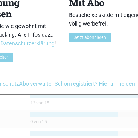
bung
Mit Abo
sen
Besuche xc-ski.de mit eige
völlig werbefrei.
de wie gewohnt mit
cking. Alle Infos dazu
Jetzt abonnieren
r
Datenschutzerklärung
!
SRB XRS01
eiter
nschutz
Abo verwalten
Schon registriert? Hier anmelden
12 von 15
9 von 15