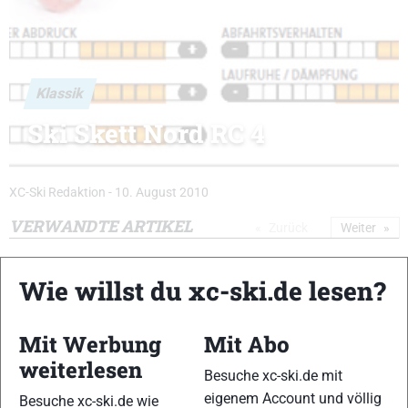
Klassik
Ski Skett Nord RC 4
XC-Ski Redaktion
-
10. August 2010
VERWANDTE ARTIKEL
Zurück
Weiter
Wie willst du xc-ski.de lesen?
Mit Werbung
Mit Abo
weiterlesen
SRB CR 05 Flex
SRB CR 04
Ski Skett Carbon
Besuche xc-ski.de mit
Flex CL
eigenem Account und völlig
Besuche xc-ski.de wie