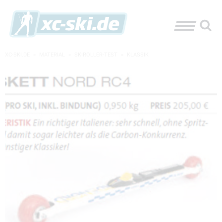
XC-SKI.DE
»
MATERIAL
»
SKIROLLER-TEST
»
KLASSIK