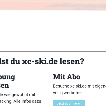
st du xc-ski.de lesen?
bung
Mit Abo
Rollenbreite: 38mm][Rollendurchmesser: 80mm][Materi
sen
][Besonderheiten: breiter Holm/ Einsteiger stehen sicher
Besuche xc-ski.de mit eige
ext: Mittelklasse-Roller mit Stärken bei der Haftung.]
völlig werbefrei.
de wie gewohnt mit
,12,11,13}{Führung:7,9,8,10,11}{Abfahrtsverhal
cking. Alle Infos dazu
Jetzt abonnieren