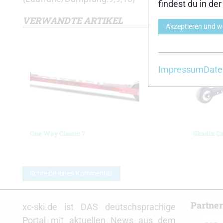
findest du in de
VERWANDTE ARTIKEL
Akzeptieren und w
Impressum
Date
One Way Classic 7
Skadix Ca
Schreibe einen Kommentar
Partne
xc-ski.de ist DAS deutschsprachige
Portal mit aktuellen News aus dem