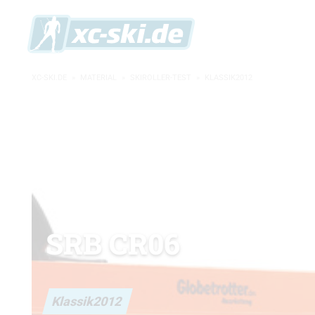
XC-SKI.DE
»
MATERIAL
»
SKIROLLER-TEST
»
KLASSIK2012
SRB CR06
Klassik2012