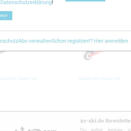
r
Datenschutzerklärung
!
Z
eiter
nschutz
Abo verwalten
Schon registriert? Hier anmelden
rbonFlex Classic 720
Skadix Elite Classic 720
r
xc-ski.de Newslett
Du willst immer a