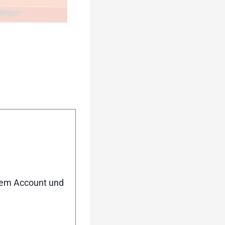
al Rolle: Gummi]
er auf den Roller/
nem Account und
ten:8,10,9,11}