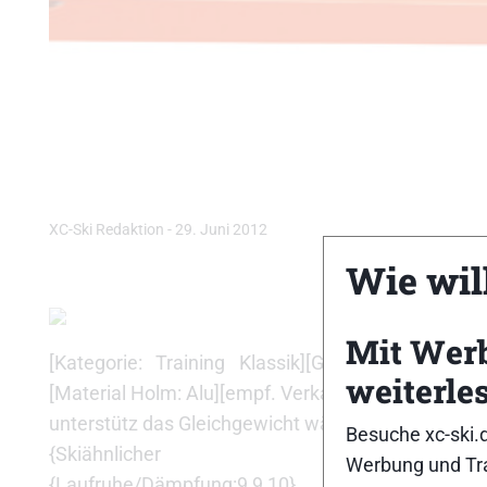
XC-Ski Redaktion
-
29. Juni 2012
Wie will
Mit Wer
[Kategorie: Training Klassik][Gewicht: 2066g][
weiterle
[Material Holm: Alu][empf. Verkaufspreis: 210,00 € 
unterstütz das Gleichgewicht während des Laufen][T
Besuche xc-ski.
{Skiähnlicher Abdruck:9,10,11}{Haftung:10
Werbung und Tra
{Laufruhe/Dämpfung:9,9,10}