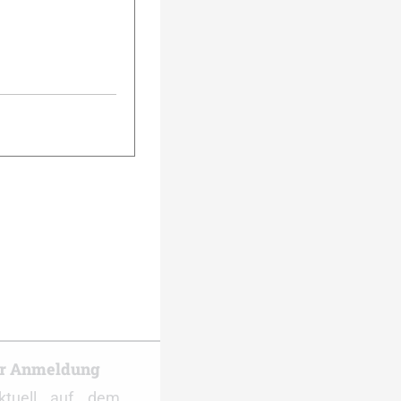
urück
Weiter
er Anmeldung
ktuell auf dem