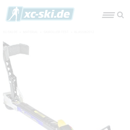
XC-SKI.DE
»
MATERIAL
»
SKIROLLER-TEST
»
KLASSIK2012