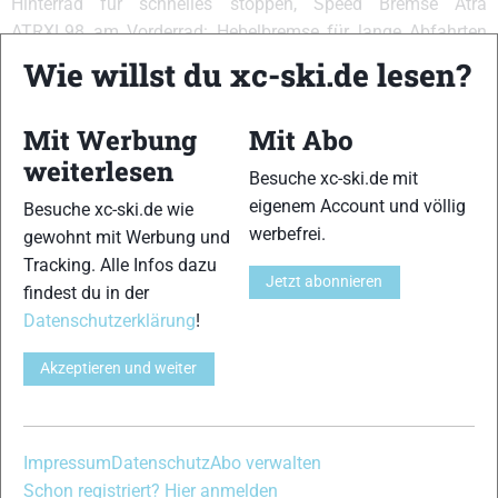
Hinterrad für schnelles stoppen, Speed Bremse Atra
ATRXL98 am Vorderrad: Hebelbremse für lange Abfahrten
oder für erhöhten Rollwiderstand.][Text: Einziger Roller mit
Wie willst du xc-ski.de lesen?
Hinterradbremse in dieser Kategorie. Dadurch etwas schwer.]
{Skiähnlicher Abdruck:9,10}{Haftung:8,10,9,11}
Mit Werbung
Mit Abo
{Führung:8,9,10}{Abfahrtsverhalten:8,9}
weiterlesen
{Laufruhe/Dämpfung:7,9,8,10,11}
Besuche xc-ski.de mit
eigenem Account und völlig
Besuche xc-ski.de wie
VERWANDTE ARTIKEL
Zurück
Weiter
werbefrei.
gewohnt mit Werbung und
Tracking. Alle Infos dazu
Jetzt abonnieren
findest du in der
Datenschutzerklärung
!
Akzeptieren und weiter
SRB CR06
Swenor Fiberglas
Zimmermann C620
Cap
Impressum
Datenschutz
Abo verwalten
Schon registriert? Hier anmelden
Schreibe einen Kommentar