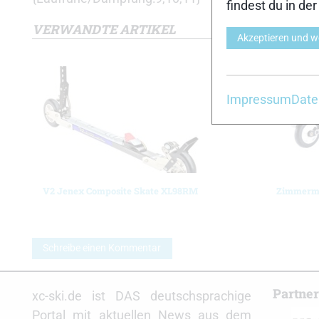
findest du in de
VERWANDTE ARTIKEL
Akzeptieren und w
Impressum
Date
V2 Jenex Composite Skate XL98RM
Zimmerm
Schreibe einen Kommentar
Partne
xc-ski.de ist DAS deutschsprachige
Portal mit aktuellen News aus dem