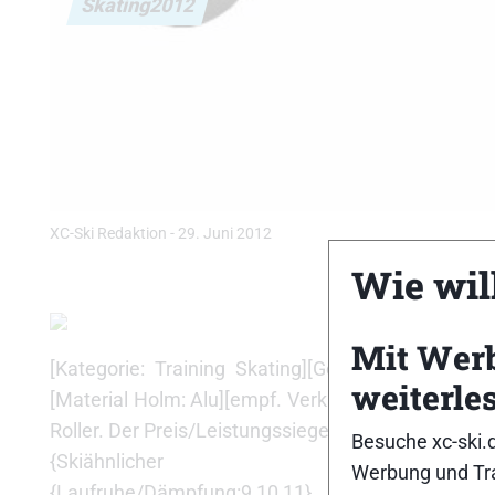
Skating2012
XC-Ski Redaktion
-
29. Juni 2012
Wie will
Mit Wer
[Kategorie: Training Skating][Gewicht: 1300g][R
weiterle
[Material Holm: Alu][empf. Verkaufspreis: 153,33 
Roller. Der Preis/Leistungssieger.]
Besuche xc-ski.
{Skiähnlicher Abstoß:8,10,9,11,12}{Haftun
Werbung und Tra
{Laufruhe/Dämpfung:9,10,11}