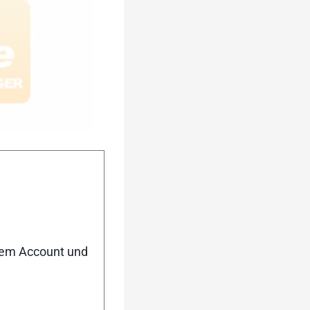
al Rolle: Gummi]
uter und wendiger
nem Account und
en:9,11,10,12}