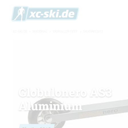
XC-SKI.DE
»
MATERIAL
»
SKIROLLER-TEST
»
SKATING2012
Globulonero AS3
Aluminium