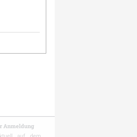
urück
Weiter
er Anmeldung
ktuell auf dem