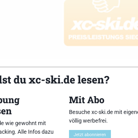
st du xc-ski.de lesen?
bung
Mit Abo
ollenbreite: 28 mm][Rollendurchmesser: 90 mm][Materi
sen
€][Besonderheiten: Alu Trainingsroller][Text: Durchweg g
Besuche xc-ski.de mit eige
völlig werbefrei.
de wie gewohnt mit
g:9,11,10,12,13}{Führung:9,10}{Abfahrtsverhalt
cking. Alle Infos dazu
Jetzt abonnieren