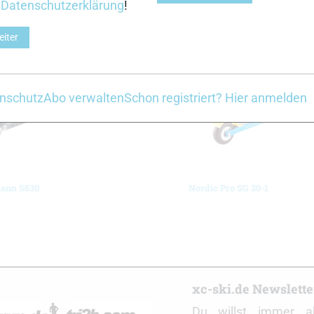
r
Datenschutzerklärung
!
Z
eiter
nschutz
Abo verwalten
Schon registriert? Hier anmelden
ann S630
Nordic Pro SG 30-1
r
xc-ski.de Newslett
Du willst immer a