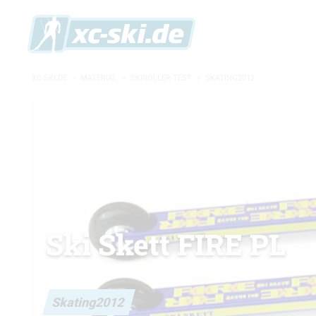
XC-SKI.DE
»
MATERIAL
»
SKIROLLER-TEST
»
SKATING2012
Ski Skett FIRE PL
Skating2012