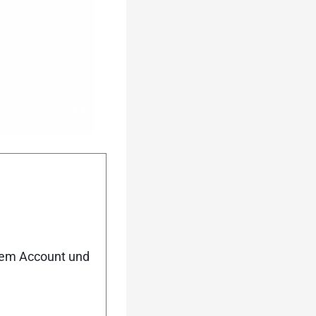
Rolle: PU/Gummi]
langsam und extra
nem Account und
10,8,9,11,12}