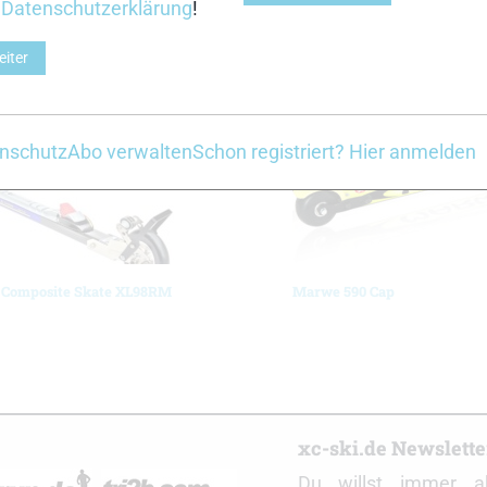
r
Datenschutzerklärung
!
Z
eiter
nschutz
Abo verwalten
Schon registriert? Hier anmelden
 Composite Skate XL98RM
Marwe 590 Cap
r
xc-ski.de Newslett
Du willst immer a