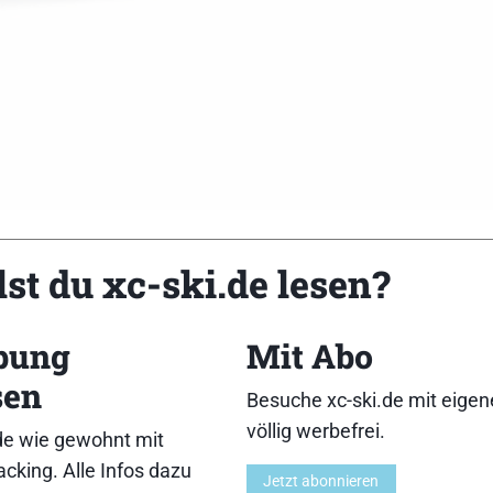
st du xc-ski.de lesen?
bung
Mit Abo
ollenbreite: 30mm][Rollendurchmesser: 80mm][Material 
sen
€][Besonderheiten: Zwei weitere Versionen erhältlich (
Besuche xc-ski.de mit eige
ächen bei Skiähnlichkeit und Führung.]
völlig werbefrei.
de wie gewohnt mit
9,10}{Führung:7,9,8,10}{Abfahrtsverhalten:7,
cking. Alle Infos dazu
Jetzt abonnieren