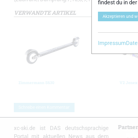
findest du in de
VERWANDTE ARTIKEL
Akzeptieren und w
Impressum
Date
Zimmermann S630
V2 Jenex
Schreibe einen Kommentar
Partne
xc-ski.de ist DAS deutschsprachige
Portal mit aktuellen News aus dem