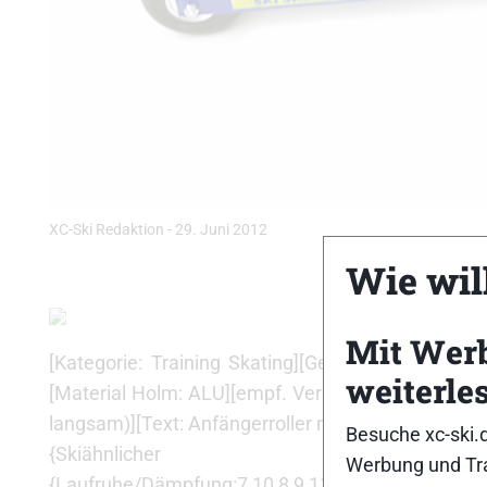
XC-Ski Redaktion
-
29. Juni 2012
Wie will
Mit Wer
[Kategorie: Training Skating][Gewicht: 1400g][R
weiterle
[Material Holm: ALU][empf. Verkaufspreis: 167,00 
langsam)][Text: Anfängerroller mit kleineren Schw
Besuche xc-ski.
{Skiähnlicher Abstoß:7,8,9}{Haftung:8,
Werbung und Tra
{Laufruhe/Dämpfung:7,10,8,9,11,12}