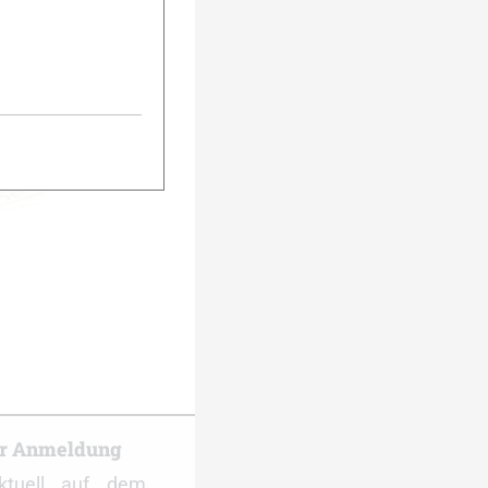
urück
Weiter
er Anmeldung
ktuell auf dem