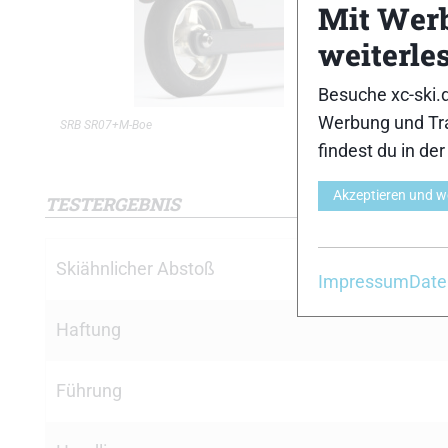
Mit Wer
weiterle
Besuche xc-ski.
Werbung und Tra
SRB SR07+M-Boe
SRB SR07+
findest du in de
Akzeptieren und w
TESTERGEBNIS
Skiähnlicher Abstoß
Impressum
Date
Haftung
Führung