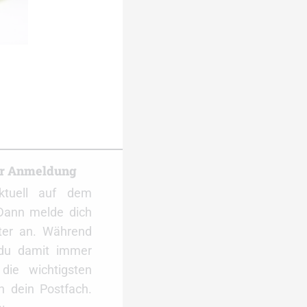
er Anmeldung
ktuell auf dem
Dann melde dich
ter an. Während
 du damit immer
ie wichtigsten
 dein Postfach.