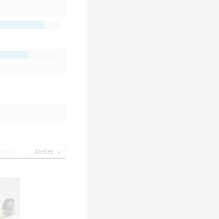
urück
Weiter