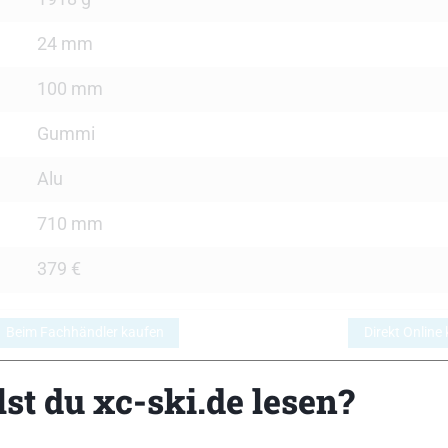
24 mm
100 mm
Gummi
Alu
710 mm
379 €
Beim Fachhändler kaufen
Direkt Online
st du xc-ski.de lesen?