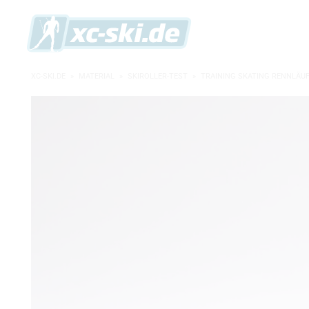
XC-SKI.DE
»
MATERIAL
»
SKIROLLER-TEST
»
TRAINING SKATING RENNLÄUF