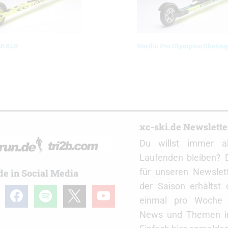
0 ALR
Nordic Pro Olympico Skating
r
xc-ski.de Newslett
Du willst immer a
Laufenden bleiben? 
für unseren Newslet
de in Social Media
der Saison erhältst
gram
facebook
spotify
x
youtube
einmal pro Woche d
News und Themen in