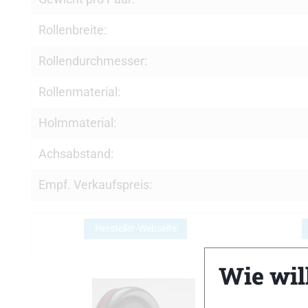
Rollenbreite:
Rollendurchmesser:
Rollenmaterial:
Holmmaterial:
Achsabstand:
Empf. Verkaufspreis:
Hersteller-Webseite
Wie will