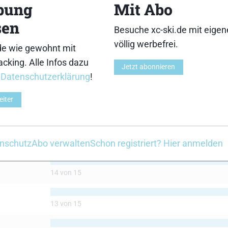
bung
Mit Abo
sen
Besuche xc-ski.de mit eige
völlig werbefrei.
de wie gewohnt mit
cking. Alle Infos dazu
M-Boe
SRB SR07+M-Boe
Jetzt abonnieren
r
Datenschutzerklärung
!
eiter
14 von 15
nschutz
Abo verwalten
Schon registriert? Hier anmelden
14 von 15
13 von 15