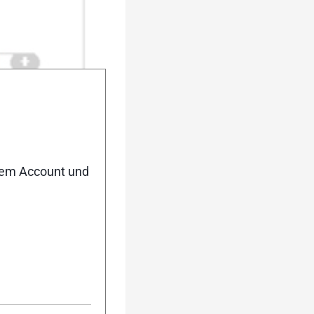
nem Account und
urück
Weiter