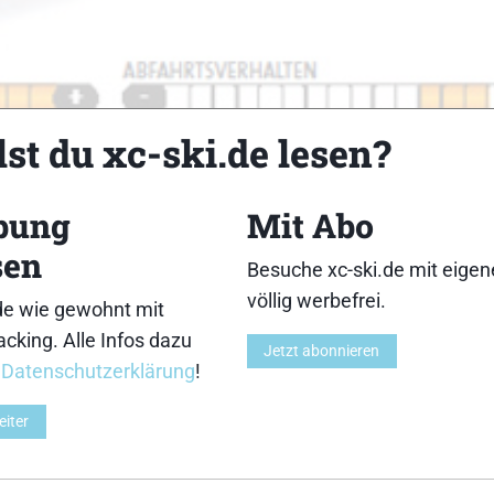
st du xc-ski.de lesen?
bung
Mit Abo
sen
Besuche xc-ski.de mit eige
Z
völlig werbefrei.
de wie gewohnt mit
cking. Alle Infos dazu
Jetzt abonnieren
r
Datenschutzerklärung
!
eiter