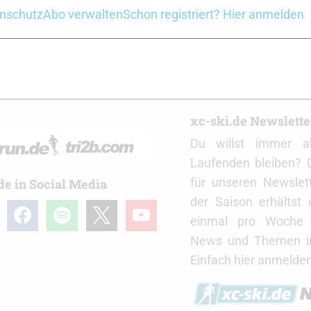
nschutz
Abo verwalten
Schon registriert? Hier anmelden
 Cobra Pro Gold 84
Ski Skett Cobra Pro Gold 80
r
xc-ski.de Newslett
Du willst immer a
Laufenden bleiben? 
für unseren Newslet
de in Social Media
der Saison erhältst
gram
facebook
spotify
x
youtube
einmal pro Woche d
News und Themen in
Einfach hier anmelden