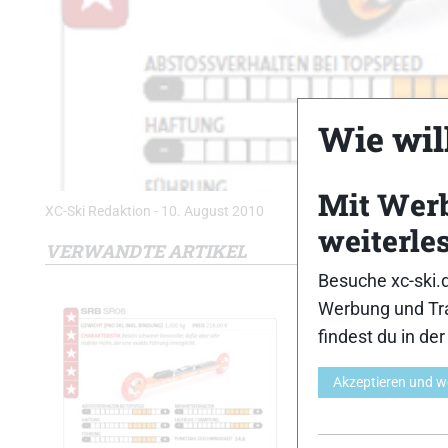
Wie will
Mit Wer
XC-Ski Redaktion
-
10. August 2010
weiterle
VERWANDTE ARTIKEL
Besuche xc-ski.
Werbung und Tra
findest du in de
Akzeptieren und w