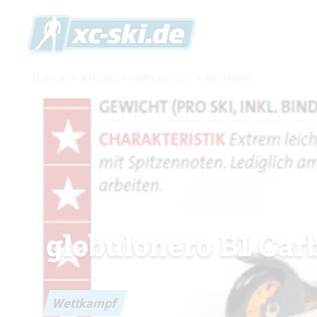
XC-SKI.DE
»
MATERIAL
»
SKIROLLER-TEST
»
WETTKAMPF
globulonero B1 Car
Wettkampf