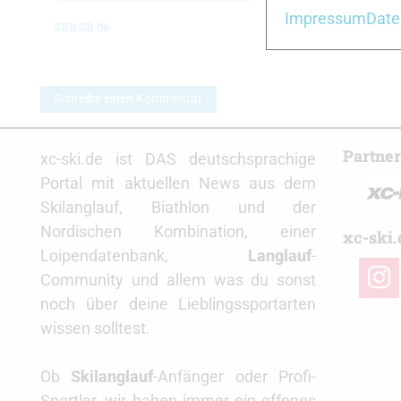
Impressum
Date
SRB SR 06
Ski Skett
Schreibe einen Kommentar
Partne
xc-ski.de ist DAS deutschsprachige
Portal mit aktuellen News aus dem
Skilanglauf, Biathlon und der
Nordischen Kombination, einer
xc-ski.
Loipendatenbank,
Langlauf
-
insta
Community und allem was du sonst
noch über deine Lieblingssportarten
wissen solltest.
Ob
Skilanglauf
-Anfänger oder Profi-
Sportler, wir haben immer ein offenes