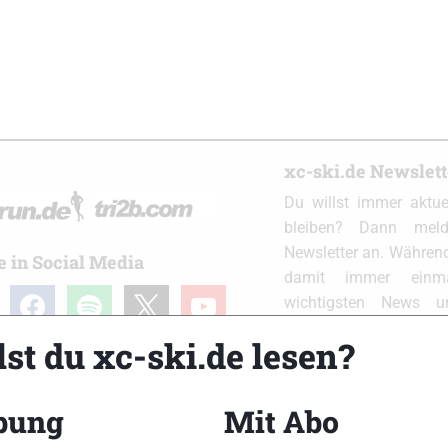
xc-ski.de Newslet
Du willst immer aktu
bleiben? Dann meld
Newsletter an. Während
e in Social Media
damit immer einm
ram
facebook
spotify
x
youtube
wichtigsten News 
Postfach. Einfach hier
st du xc-ski.de lesen?
bung
Mit Abo