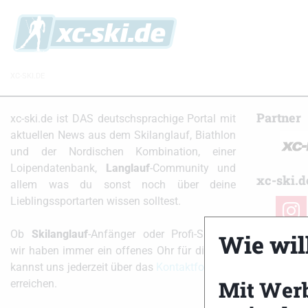
XC-SKI.DE
Partner
xc-ski.de ist DAS deutschsprachige Portal mit
aktuellen News aus dem Skilanglauf, Biathlon
und der Nordischen Kombination, einer
Loipendatenbank,
Langlauf
-Community und
xc-ski.d
allem was du sonst noch über deine
Lieblingssportarten wissen solltest.
instag
Ob
Skilanglauf
-Anfänger oder Profi-Sportler,
Wie will
wir haben immer ein offenes Ohr für dich! Du
kannst uns jederzeit über das
Kontaktformular
Mit Wer
erreichen.