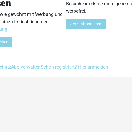
sen
Besuche xc-ski.de mit eigenem 
Kontakt
Impressum
Datenschutz
Nutzungsbedingu
werbefrei.
 wie gewohnt mit Werbung und
s dazu findest du in der
Jetzt abonnieren
rung
!
eiter
chutz
Abo verwalten
Schon registriert? Hier anmelden