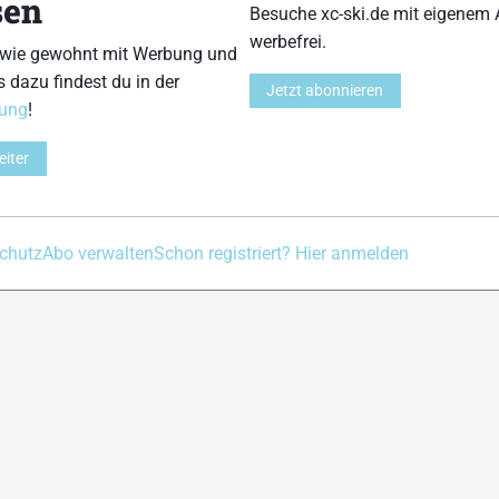
sen
Besuche xc-ski.de mit eigenem 
Kontakt
Impressum
Datenschutz
Nutzungsbedingu
werbefrei.
 wie gewohnt mit Werbung und
s dazu findest du in der
Jetzt abonnieren
rung
!
eiter
chutz
Abo verwalten
Schon registriert? Hier anmelden