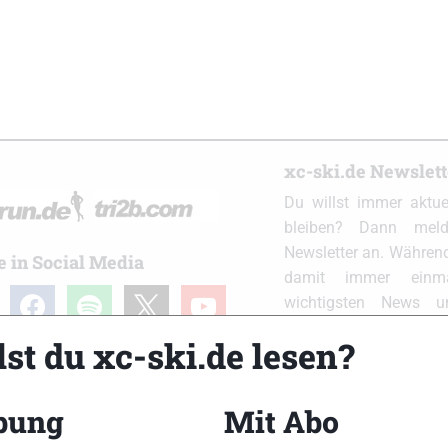
xc-ski.de Newslet
Du willst immer aktu
bleiben? Dann meld
Newsletter an. Während
e in Social Media
damit immer einm
ram
facebook
spotify
x
youtube
wichtigsten News 
Postfach. Einfach hier
st du xc-ski.de lesen?
bung
Mit Abo