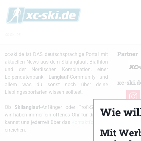
XC-SKI.DE
Partner
xc-ski.de ist DAS deutschsprachige Portal mit
aktuellen News aus dem Skilanglauf, Biathlon
und der Nordischen Kombination, einer
Loipendatenbank,
Langlauf
-Community und
xc-ski.d
allem was du sonst noch über deine
Lieblingssportarten wissen solltest.
instag
Ob
Skilanglauf
-Anfänger oder Profi-Sportler,
Wie will
wir haben immer ein offenes Ohr für dich! Du
kannst uns jederzeit über das
Kontaktformular
Mit Wer
erreichen.