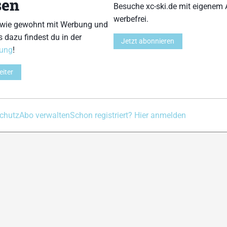
sen
Besuche xc-ski.de mit eigenem 
Kontakt
Impressum
Datenschutz
Nutzungsbedingu
werbefrei.
 wie gewohnt mit Werbung und
s dazu findest du in der
Jetzt abonnieren
rung
!
eiter
chutz
Abo verwalten
Schon registriert? Hier anmelden