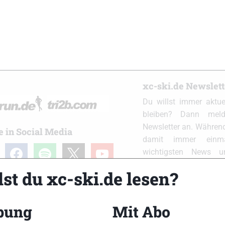
xc-ski.de Newslet
Du willst immer aktu
bleiben? Dann meld
Newsletter an. Während
e in Social Media
damit immer einm
ram
facebook
spotify
x
youtube
wichtigsten News 
Postfach. Einfach hier
st du xc-ski.de lesen?
bung
Mit Abo