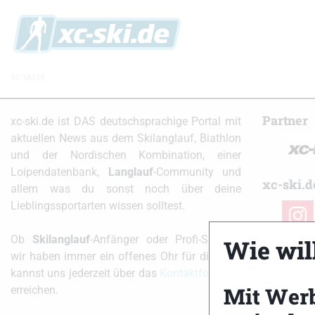
XC-SKI.DE
Partner
xc-ski.de ist DAS deutschsprachige Portal mit
aktuellen News aus dem Skilanglauf, Biathlon
und der Nordischen Kombination, einer
Loipendatenbank,
Langlauf
-Community und
xc-ski.d
allem was du sonst noch über deine
Lieblingssportarten wissen solltest.
instag
Ob
Skilanglauf
-Anfänger oder Profi-Sportler,
Wie will
wir haben immer ein offenes Ohr für dich! Du
kannst uns jederzeit über das
Kontaktformular
Mit Wer
erreichen.