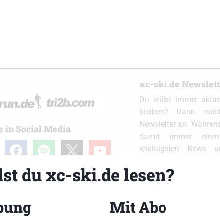
xc-ski.de Newslet
Du willst immer aktu
bleiben? Dann meld
Newsletter an. Während
e in Social Media
damit immer einm
ram
facebook
spotify
x
youtube
wichtigsten News 
Postfach. Einfach hier
st du xc-ski.de lesen?
bung
Mit Abo