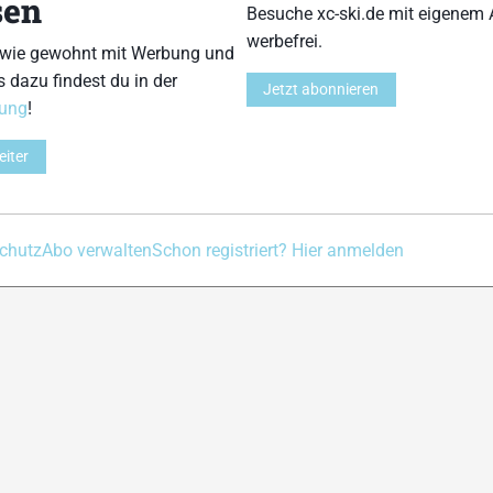
sen
Besuche xc-ski.de mit eigenem 
Kontakt
Impressum
Datenschutz
Nutzungsbedingu
werbefrei.
 wie gewohnt mit Werbung und
s dazu findest du in der
Jetzt abonnieren
rung
!
eiter
chutz
Abo verwalten
Schon registriert? Hier anmelden