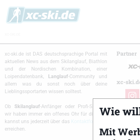
XC-SKI.DE
Partner
xc-ski.de ist DAS deutschsprachige Portal mit
aktuellen News aus dem Skilanglauf, Biathlon
und der Nordischen Kombination, einer
Loipendatenbank,
Langlauf
-Community und
xc-ski.d
allem was du sonst noch über deine
Lieblingssportarten wissen solltest.
instag
Ob
Skilanglauf
-Anfänger oder Profi-Sportler,
Wie will
wir haben immer ein offenes Ohr für dich! Du
kannst uns jederzeit über das
Kontaktformular
Mit Wer
erreichen.