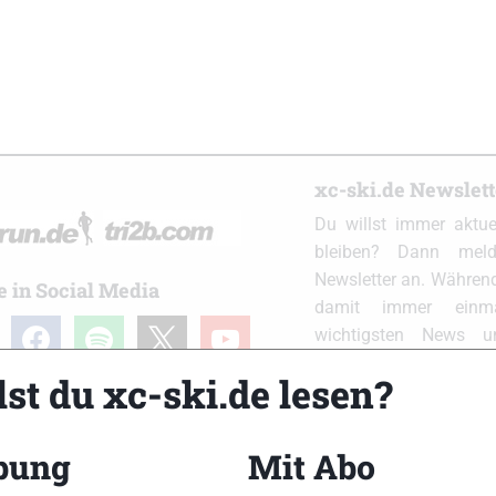
xc-ski.de Newslet
Du willst immer aktu
bleiben? Dann meld
Newsletter an. Während
e in Social Media
damit immer einm
ram
facebook
spotify
x
youtube
wichtigsten News 
Postfach. Einfach hier
st du xc-ski.de lesen?
bung
Mit Abo