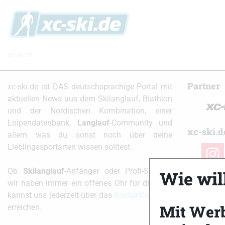
XC-SKI.DE
Partner
xc-ski.de ist DAS deutschsprachige Portal mit
aktuellen News aus dem Skilanglauf, Biathlon
und der Nordischen Kombination, einer
Loipendatenbank,
Langlauf
-Community und
xc-ski.d
allem was du sonst noch über deine
Lieblingssportarten wissen solltest.
instag
Ob
Skilanglauf
-Anfänger oder Profi-Sportler,
Wie will
wir haben immer ein offenes Ohr für dich! Du
kannst uns jederzeit über das
Kontaktformular
Mit Wer
erreichen.