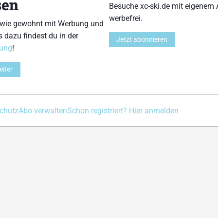
sen
Besuche xc-ski.de mit eigenem 
Kontakt
Impressum
Datenschutz
Nutzungsbedingu
werbefrei.
 wie gewohnt mit Werbung und
s dazu findest du in der
Jetzt abonnieren
rung
!
eiter
chutz
Abo verwalten
Schon registriert? Hier anmelden