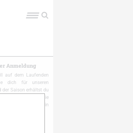
ter Anmeldung
ell auf dem Laufenden
e dich für unseren
 der Saison erhältst du
al pro Woche die
und Themen in dein
 anmelden: