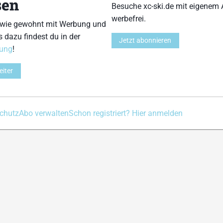
sen
Besuche xc-ski.de mit eigenem 
werbefrei.
 wie gewohnt mit Werbung und
s dazu findest du in der
Jetzt abonnieren
Kontakt
Impressum
Datenschutz
Nutzungsbedingu
rung
!
eiter
chutz
Abo verwalten
Schon registriert? Hier anmelden