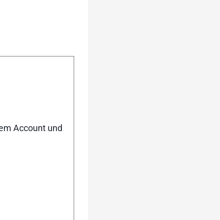
nem Account und
urück
Weiter