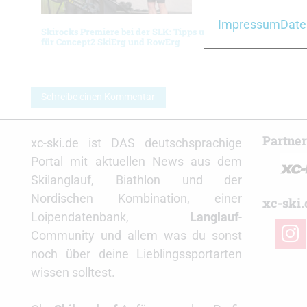
Impressum
Date
Skirocks Premiere bei der SLK: Tipps und Tricks
Athletikt
für Concept2 SkiErg und RowErg
deutschen
Schreibe einen Kommentar
Partne
xc-ski.de ist DAS deutschsprachige
Portal mit aktuellen News aus dem
Skilanglauf, Biathlon und der
Nordischen Kombination, einer
xc-ski.
Loipendatenbank,
Langlauf
-
insta
Community und allem was du sonst
noch über deine Lieblingssportarten
wissen solltest.