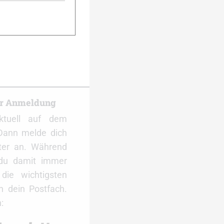
): Erwärmung für das
er Anmeldung
ktuell auf dem
Dann melde dich
ter an. Während
 du damit immer
ie wichtigsten
 dein Postfach.
: