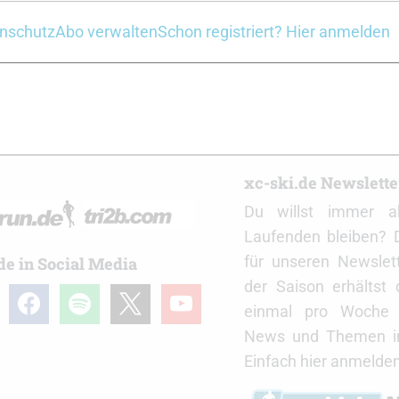
nschutz
Abo verwalten
Schon registriert? Hier anmelden
raining: Übungsvideos mit den
Axel’s Athletik (Skilanglauf
 Skilangläufern
Krafttraining
r
xc-ski.de Newslett
Du willst immer a
Laufenden bleiben? 
für unseren Newslet
de in Social Media
der Saison erhältst
gram
facebook
spotify
x
youtube
einmal pro Woche d
News und Themen in
Einfach hier anmelden