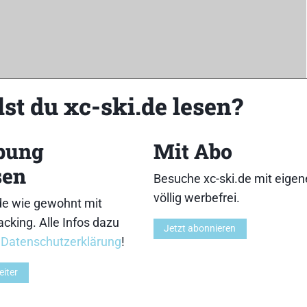
st du xc-ski.de lesen?
bung
Mit Abo
sen
Besuche xc-ski.de mit eige
Z
völlig werbefrei.
de wie gewohnt mit
cking. Alle Infos dazu
Jetzt abonnieren
r
Datenschutzerklärung
!
eiter