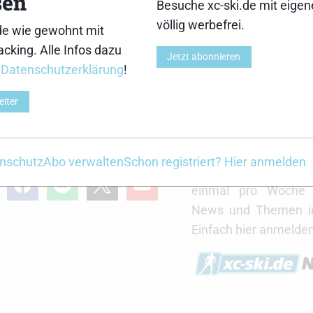
sen
Besuche xc-ski.de mit eige
völlig werbefrei.
de wie gewohnt mit
cking. Alle Infos dazu
Jetzt abonnieren
r
Datenschutzerklärung
!
r
xc-ski.de Newslett
eiter
Du willst immer a
Laufenden bleiben? 
für unseren Newslet
de in Social Media
nschutz
Abo verwalten
Schon registriert? Hier anmelden
der Saison erhältst
gram
facebook
spotify
x
youtube
einmal pro Woche d
News und Themen in
Einfach hier anmelden