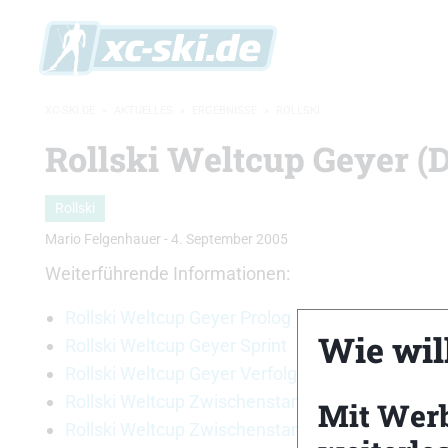
XC-SKI.DE
»
AKTUELLES
»
ERGEBNISSE
»
ROLLSKI
Rollski Weltcup Geyer (
Rollski
Mario Felgenhauer
-
4. September 2005
Weiterführende Informationen:
Rollski Weltcup Geyer Prolog
Wie will
Rollski Weltcup Geyer Sprint
Rollski Weltcup Geyer Verfolgung
Rollski Weltcup Zwischenstand Damen/Herren
Mit Wer
Rollski Weltcup Zwischenstand Junioren/Junior