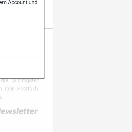
nem Account und
er Anmeldung
ktuell auf dem
Dann melde dich
ter an. Während
 du damit immer
ie wichtigsten
 dein Postfach.
: