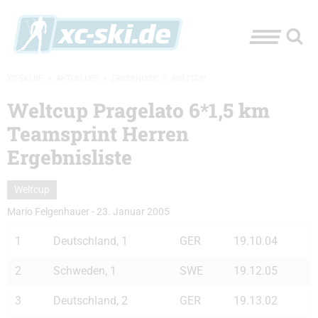
XC-SKI.DE
»
AKTUELLES
»
ERGEBNISSE
»
WELTCUP
Weltcup Pragelato 6*1,5 km
Teamsprint Herren
Ergebnisliste
Weltcup
Mario Felgenhauer
-
23. Januar 2005
1
Deutschland, 1
GER
19.10.04
2
Schweden, 1
SWE
19.12.05
3
Deutschland, 2
GER
19.13.02