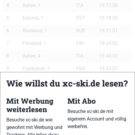
4
Italien, 1
ITA
19.17.06
5
Estonia, 1
EST
19.18.00
6
Russland, 1
RUS
19.21.01
7
Finnland, 1
FIN
19.24.02
8
Italien, 4
ITA
19.45.03
9
Frankreich, 1
FRA
19.53.07
Wie willst du xc-ski.de lesen?
10
Slovakien, 1
SVK
19.55.04
Weiterführende Informationen:
Mit Werbung
Mit Abo
weiterlesen
Statistik Weltcup Pragelato Team Männer 2005
Besuche xc-ski.de mit
eigenem Account und völlig
Besuche xc-ski.de wie
Schreibe einen Kommentar
werbefrei.
gewohnt mit Werbung und
Tracking. Alle Infos dazu