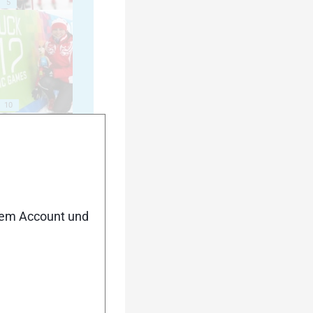
5
10
15
nem Account und
20