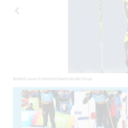
Richard Jouve © Hemmersbach/Nordic Focus