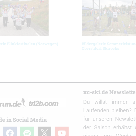
erie Blinkfestivalen (Norwegen)
Bildergalerie Sommerleistun
Oberstdorf Skirocks
r
xc-ski.de Newslett
Du willst immer a
Laufenden bleiben? 
für unseren Newslet
de in Social Media
der Saison erhältst
gram
facebook
spotify
x
youtube
einmal pro Woche d