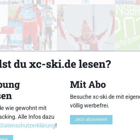
3
4
8
9
st du xc-ski.de lesen?
bung
Mit Abo
sen
13
14
Besuche xc-ski.de mit eige
völlig werbefrei.
de wie gewohnt mit
cking. Alle Infos dazu
Jetzt abonnieren
r
Datenschutzerklärung
!
eiter
18
19