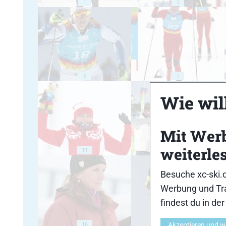
1
2
6
7
Wie will
Mit Wer
weiterle
11
12
Besuche xc-ski.
Werbung und Tra
findest du in de
16
Akzeptieren und w
17