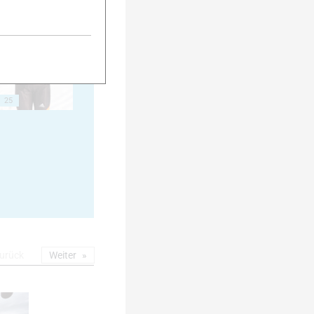
25
urück
Weiter