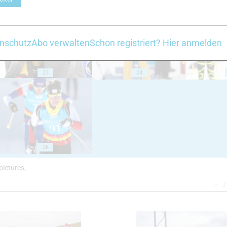
nschutz
Abo verwalten
Schon registriert? Hier anmelden
23
24
26
pictures;
Z