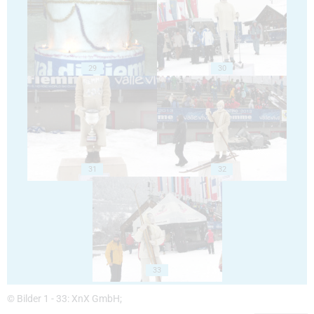
29
30
31
32
33
© Bilder 1 - 33: XnX GmbH;