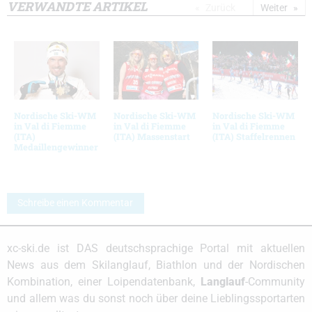
VERWANDTE ARTIKEL
Zurück
Weiter
Nordische Ski-WM
Nordische Ski-WM
Nordische Ski-WM
in Val di Fiemme
in Val di Fiemme
in Val di Fiemme
(ITA)
(ITA) Massenstart
(ITA) Staffelrennen
Medaillengewinner
Schreibe einen Kommentar
xc-ski.de ist DAS deutschsprachige Portal mit aktuellen
News aus dem Skilanglauf, Biathlon und der Nordischen
Kombination, einer Loipendatenbank,
Langlauf
-Community
und allem was du sonst noch über deine Lieblingssportarten