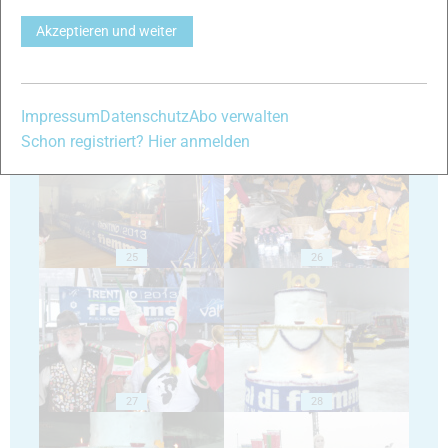
Akzeptieren und weiter
Impressum
Datenschutz
Abo verwalten
23
24
Schon registriert? Hier anmelden
25
26
27
28