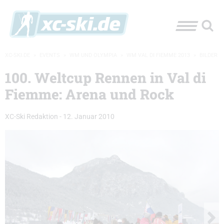
XC-SKI.DE
»
EVENTS
»
WM UND OLYMPIA
»
WM VAL DI FIEMME 2013
»
BILDER
100. Weltcup Rennen in Val di
Fiemme: Arena und Rock
XC-Ski Redaktion
-
12. Januar 2010