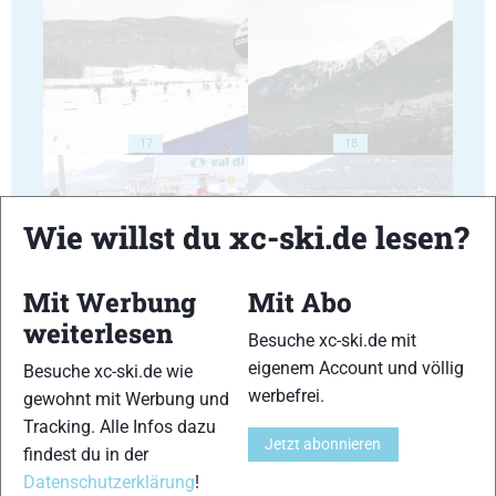
17
18
Wie willst du xc-ski.de lesen?
Mit Werbung
Mit Abo
19
20
weiterlesen
Besuche xc-ski.de mit
eigenem Account und völlig
Besuche xc-ski.de wie
werbefrei.
gewohnt mit Werbung und
Tracking. Alle Infos dazu
Jetzt abonnieren
findest du in der
21
22
Datenschutzerklärung
!