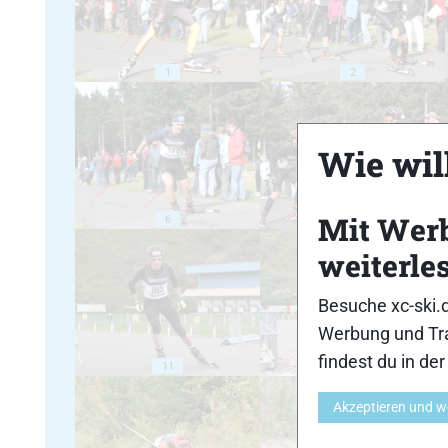
1
2
Wie will
Mit Wer
6
7
weiterle
Besuche xc-ski.
Werbung und Tra
findest du in de
11
12
Akzeptieren und w