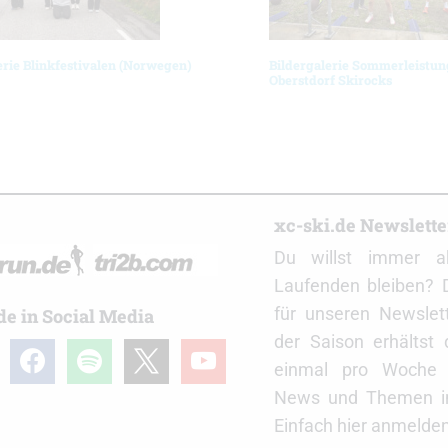
erie Blinkfestivalen (Norwegen)
Bildergalerie Sommerleistun
Oberstdorf Skirocks
r
xc-ski.de Newslett
Du willst immer a
Laufenden bleiben? 
für unseren Newslet
de in Social Media
der Saison erhältst
gram
facebook
spotify
x
youtube
einmal pro Woche d
News und Themen in
Einfach hier anmelden