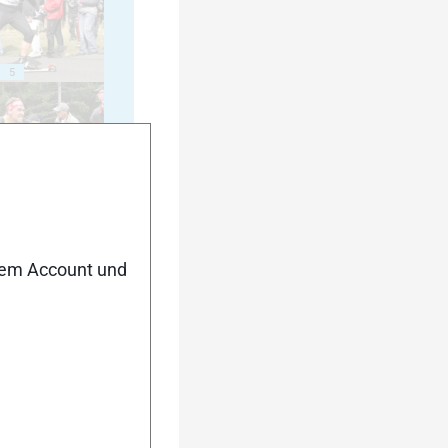
5
10
nem Account und
15