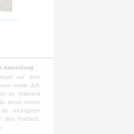
gskontrolle
er Anmeldung
ktuell auf dem
Dann melde dich
ter an. Während
 du damit immer
ie wichtigsten
 dein Postfach.
: