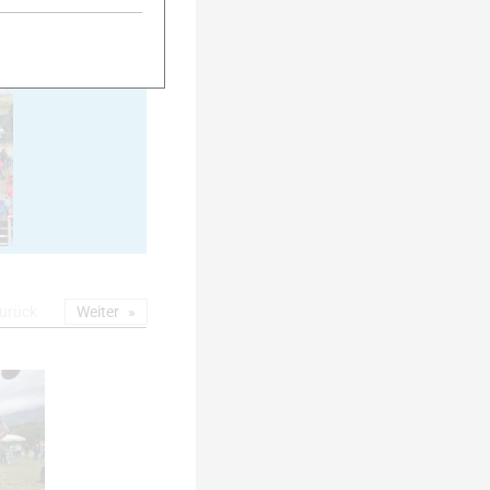
20
urück
Weiter