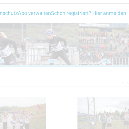
nschutz
Abo verwalten
Schon registriert? Hier anmelden
18
19
2
23
24
Z