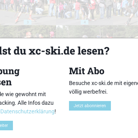
3
4
st du xc-ski.de lesen?
bung
Mit Abo
8
9
sen
Besuche xc-ski.de mit eige
völlig werbefrei.
de wie gewohnt mit
cking. Alle Infos dazu
Jetzt abonnieren
r
Datenschutzerklärung
!
13
14
eiter