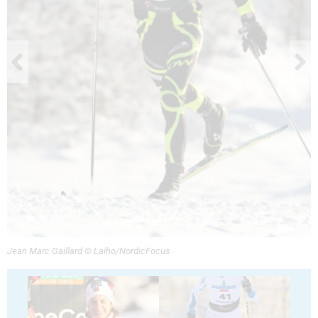
Jean Marc Gaillard © Laiho/NordicFocus