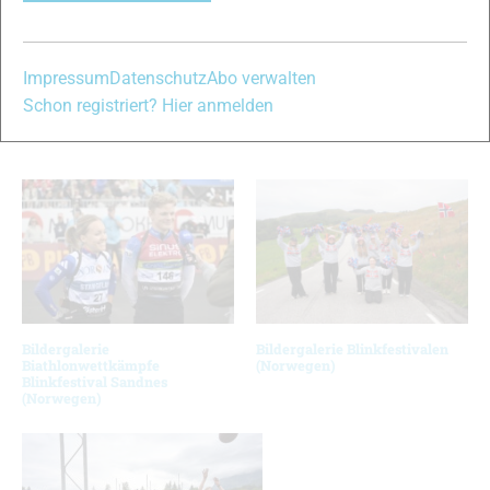
13
Impressum
Datenschutz
Abo verwalten
© Bilder 1 - 13: Laiho/NordicFocus;
Schon registriert? Hier anmelden
VERWANDTE ARTIKEL
Zurück
Weiter
Bildergalerie
Bildergalerie Blinkfestivalen
Biathlonwettkämpfe
(Norwegen)
Blinkfestival Sandnes
(Norwegen)