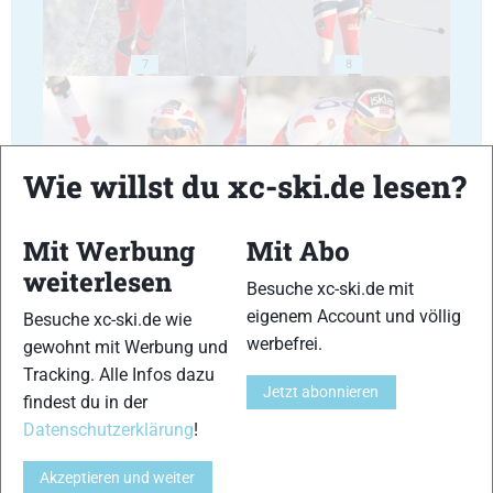
7
8
Wie willst du xc-ski.de lesen?
9
10
Mit Werbung
Mit Abo
weiterlesen
Besuche xc-ski.de mit
eigenem Account und völlig
Besuche xc-ski.de wie
werbefrei.
gewohnt mit Werbung und
Tracking. Alle Infos dazu
11
12
Jetzt abonnieren
findest du in der
Datenschutzerklärung
!
Akzeptieren und weiter