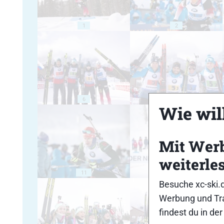
1
2
6
7
Wie will
Mit Wer
weiterle
11
12
Besuche xc-ski.
Werbung und Tra
findest du in de