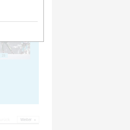
20
25
urück
Weiter