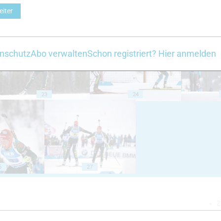
eiter
18
19
nschutz
Abo verwalten
Schon registriert? Hier anmelden
23
24
6
27
Z