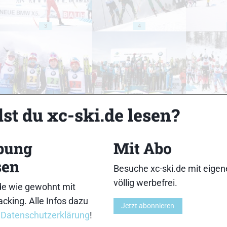
3
4
8
9
st du xc-ski.de lesen?
bung
Mit Abo
sen
Besuche xc-ski.de mit eige
13
14
völlig werbefrei.
de wie gewohnt mit
cking. Alle Infos dazu
Jetzt abonnieren
r
Datenschutzerklärung
!