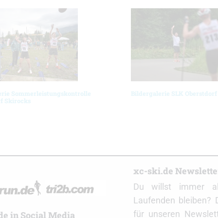
erie Sommerleistungskontrolle
Bildergalerie SLK Oberstdorf
f Skirocks
r
xc-ski.de Newslett
Du willst immer a
Laufenden bleiben? 
für unseren Newslet
de in Social Media