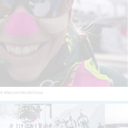
R) © Manzoni/NordicFocus