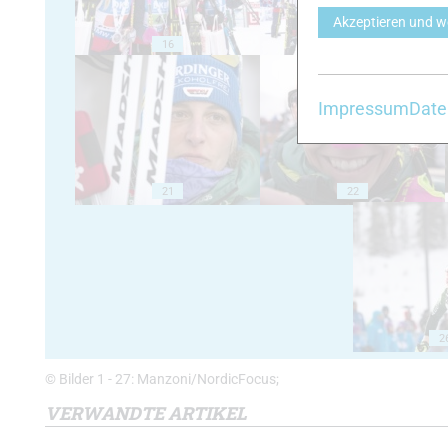
Akzeptieren und w
16
17
Impressum
Date
21
22
2
© Bilder 1 - 27: Manzoni/NordicFocus;
VERWANDTE ARTIKEL