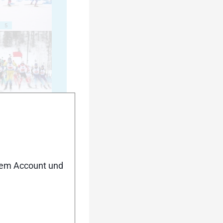
5
10
nem Account und
15