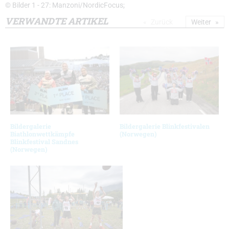
© Bilder 1 - 27: Manzoni/NordicFocus;
VERWANDTE ARTIKEL
Zurück
Weiter
Bildergalerie
Bildergalerie Blinkfestivalen
Biathlonwettkämpfe
(Norwegen)
Blinkfestival Sandnes
(Norwegen)