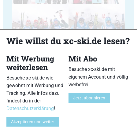
15
16
Wie willst du xc-ski.de lesen?
17
18
Mit Werbung
Mit Abo
weiterlesen
Besuche xc-ski.de mit
eigenem Account und völlig
Besuche xc-ski.de wie
werbefrei.
gewohnt mit Werbung und
19
20
Tracking. Alle Infos dazu
Jetzt abonnieren
findest du in der
Datenschutzerklärung
!
Akzeptieren und weiter
21
22