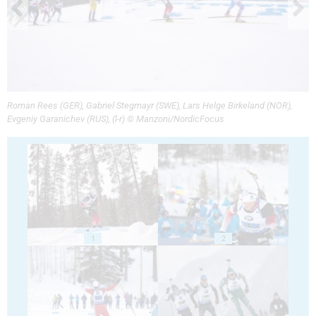
Roman Rees (GER), Gabriel Stegmayr (SWE), Lars Helge Birkeland (NOR),
Evgeniy Garanichev (RUS), (l-r) © Manzoni/NordicFocus
1
2