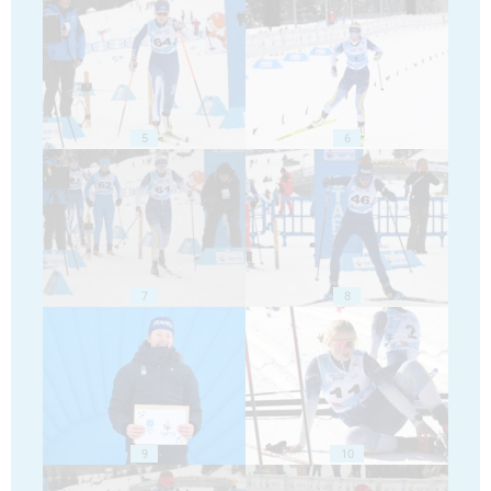
5
6
7
8
9
10