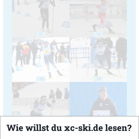
11
12
13
14
15
16
Wie willst du xc-ski.de lesen?