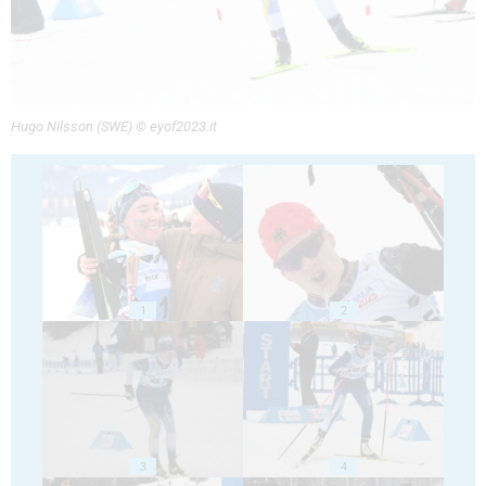
Hugo Nilsson (SWE) © eyof2023.it
1
2
3
4