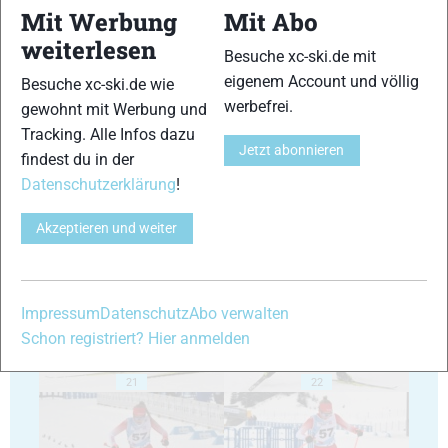
Mit Werbung
Mit Abo
weiterlesen
Besuche xc-ski.de mit
eigenem Account und völlig
Besuche xc-ski.de wie
17
18
werbefrei.
gewohnt mit Werbung und
Tracking. Alle Infos dazu
Jetzt abonnieren
findest du in der
Datenschutzerklärung
!
Akzeptieren und weiter
19
20
Impressum
Datenschutz
Abo verwalten
Schon registriert? Hier anmelden
21
22