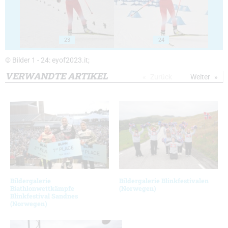
23
24
© Bilder 1 - 24: eyof2023.it;
VERWANDTE ARTIKEL
Zurück
Weiter
Bildergalerie
Bildergalerie Blinkfestivalen
Biathlonwettkämpfe
(Norwegen)
Blinkfestival Sandnes
(Norwegen)