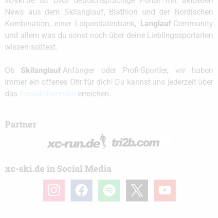
xc-ski.de ist DAS deutschsprachige Portal mit aktuellen
News aus dem Skilanglauf, Biathlon und der Nordischen
Kombination, einer Loipendatenbank,
Langlauf
-Community
und allem was du sonst noch über deine Lieblingssportarten
wissen solltest.
Ob
Skilanglauf
-Anfänger oder Profi-Sportler, wir haben
immer ein offenes Ohr für dich! Du kannst uns jederzeit über
das
Kontaktformular
erreichen.
Partner
xc-ski.de in Social Media
instagram
facebook
spotify
x
youtube