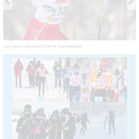
Lars Agnar Hjelmeset (NOR) © Tomi Mäkipää
1
2