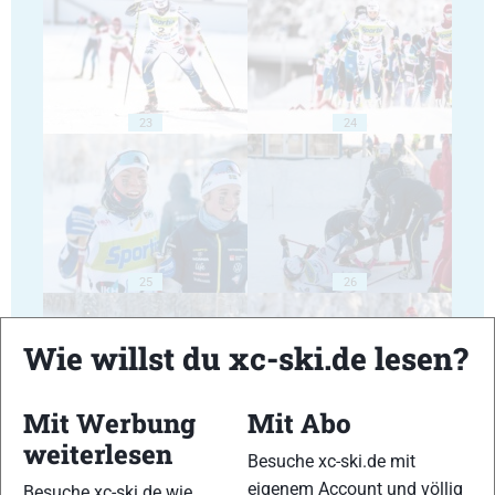
23
24
25
26
Wie willst du xc-ski.de lesen?
Mit Werbung
Mit Abo
27
28
weiterlesen
Besuche xc-ski.de mit
eigenem Account und völlig
Besuche xc-ski.de wie