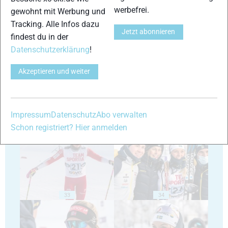
werbefrei.
gewohnt mit Werbung und
Tracking. Alle Infos dazu
Jetzt abonnieren
findest du in der
Datenschutzerklärung
!
29
30
Akzeptieren und weiter
Impressum
Datenschutz
Abo verwalten
31
32
Schon registriert? Hier anmelden
33
34