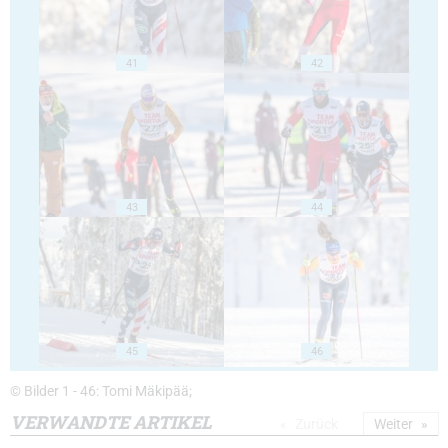
41
42
43
44
45
46
© Bilder 1 - 46: Tomi Mäkipää;
VERWANDTE ARTIKEL
Zurück
Weiter