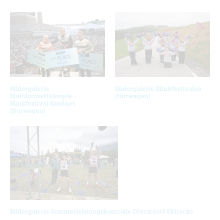
Bildergalerie
Bildergalerie Blinkfestivalen
Biathlonwettkämpfe
(Norwegen)
Blinkfestival Sandnes
(Norwegen)
Bildergalerie Sommerleistungskontrolle Oberstdorf Skirocks