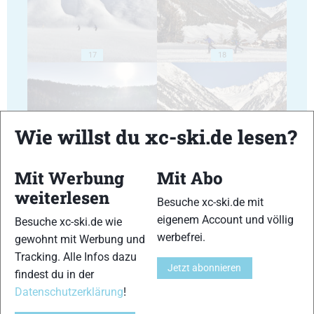
17
18
Wie willst du xc-ski.de lesen?
19
20
Mit Werbung
Mit Abo
weiterlesen
Besuche xc-ski.de mit
eigenem Account und völlig
Besuche xc-ski.de wie
werbefrei.
gewohnt mit Werbung und
Tracking. Alle Infos dazu
21
22
Jetzt abonnieren
findest du in der
Datenschutzerklärung
!