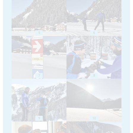
5
6
7
8
9
10