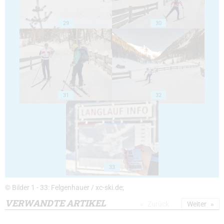
29
30
31
32
33
© Bilder 1 - 33: Felgenhauer / xc-ski.de;
VERWANDTE ARTIKEL
Zurück
Weiter