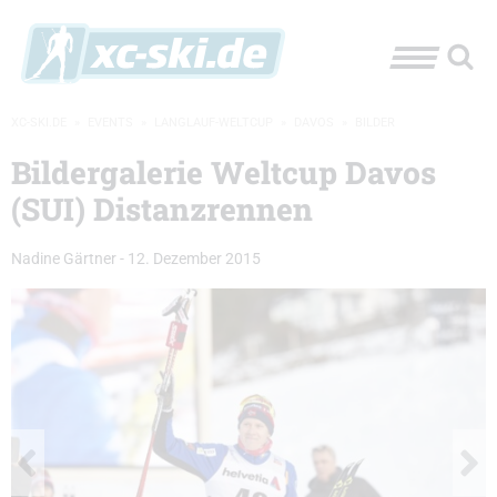
XC-SKI.DE
»
EVENTS
»
LANGLAUF-WELTCUP
»
DAVOS
»
BILDER
Bildergalerie Weltcup Davos
(SUI) Distanzrennen
Nadine Gärtner
-
12. Dezember 2015