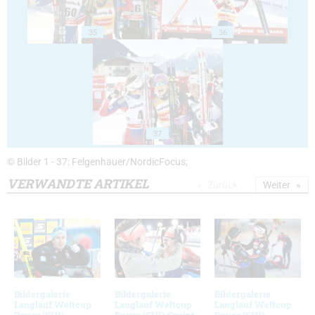
35
36
37
© Bilder 1 - 37: Felgenhauer/NordicFocus;
VERWANDTE ARTIKEL
Zurück
Weiter
Bildergalerie
Bildergalerie
Bildergalerie
Langlauf Weltcup
Langlauf Weltcup
Langlauf Weltcup
Davos (SUI)
Davos (SUI) Sprint
Davos (SUI)