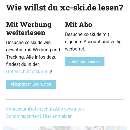
Wie willst du xc-ski.de lesen?
Mit Werbung
Mit Abo
23
24
weiterlesen
Besuche xc-ski.de mit
eigenem Account und völlig
Besuche xc-ski.de wie
werbefrei.
gewohnt mit Werbung und
Tracking. Alle Infos dazu
Jetzt abonnieren
findest du in der
25
26
Datenschutzerklärung
!
Akzeptieren und weiter
27
28
Impressum
Datenschutz
Abo verwalten
Schon registriert? Hier anmelden