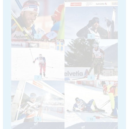
5
6
7
8
9
10