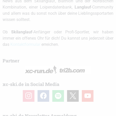
News aus dem Skilanglauf, Biathlon und der Nordischen
Kombination, einer Loipendatenbank,
Langlauf
-Community
und allem was du sonst noch über deine Lieblingssportarten
wissen solltest.
Ob
Skilanglauf
-Anfänger oder Profi-Sportler, wir haben
immer ein offenes Ohr für dich! Du kannst uns jederzeit über
das
Kontaktformular
erreichen.
Partner
xc-ski.de in Social Media
instagram
facebook
spotify
x
youtube
xc-ski.de Newsletter Anmeldung