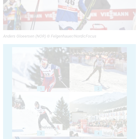
Anders Gloeersen (NOR) © Felgenhauer/NordicFocus
1
2
3
4