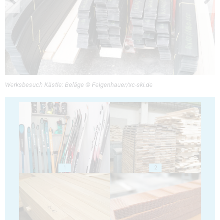
Werksbesuch Kästle: Beläge © Felgenhauer/xc-ski.de
1
2