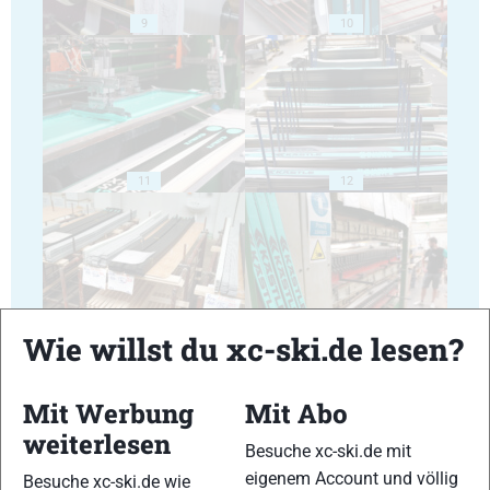
9
10
11
12
Wie willst du xc-ski.de lesen?
13
14
Mit Werbung
Mit Abo
weiterlesen
Besuche xc-ski.de mit
eigenem Account und völlig
Besuche xc-ski.de wie