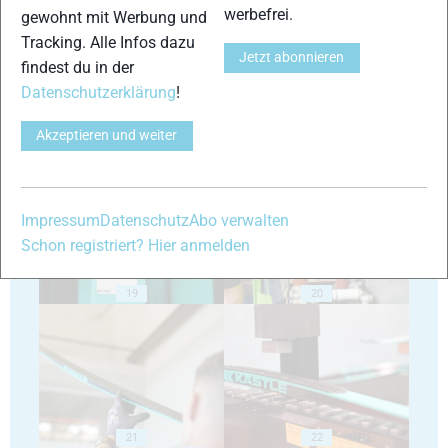
15
16
werbefrei.
gewohnt mit Werbung und
Tracking. Alle Infos dazu
Jetzt abonnieren
findest du in der
Datenschutzerklärung
!
Akzeptieren und weiter
17
18
Impressum
Datenschutz
Abo verwalten
Schon registriert? Hier anmelden
19
20
21
22