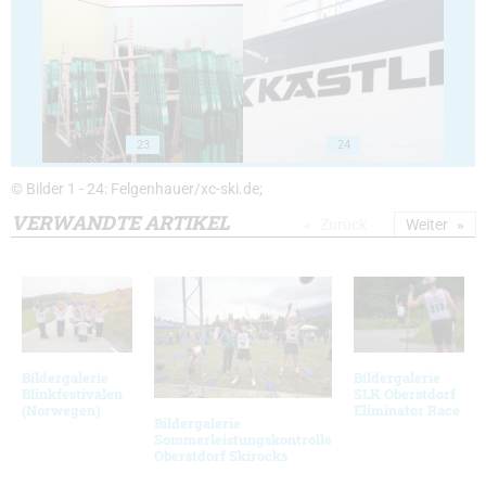
23
24
© Bilder 1 - 24: Felgenhauer/xc-ski.de;
VERWANDTE ARTIKEL
Zurück
Weiter
Bildergalerie
Bildergalerie
Blinkfestivalen
SLK Oberstdorf
(Norwegen)
Eliminator Race
Bildergalerie
Sommerleistungskontrolle
Oberstdorf Skirocks